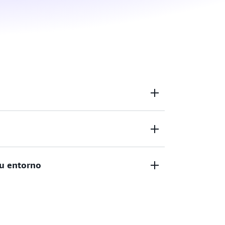
iones, filtre el tráfico y restrinja el acceso a
ed virtual.
igurar, administrar y validar su red virtual.
su entorno
mediante la elección de su propio rango de
de subredes y la configuración de tablas de