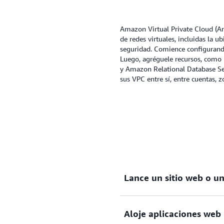
Amazon Virtual Private Cloud (Am
de redes virtuales, incluidas la ub
seguridad. Comience configurando
Luego, agréguele recursos, como
y Amazon Relational Database Se
sus VPC entre sí, entre cuentas, 
Lance un sitio web o un
Mejore la posición de segur
Aloje aplicaciones web
aplicación de reglas en las 