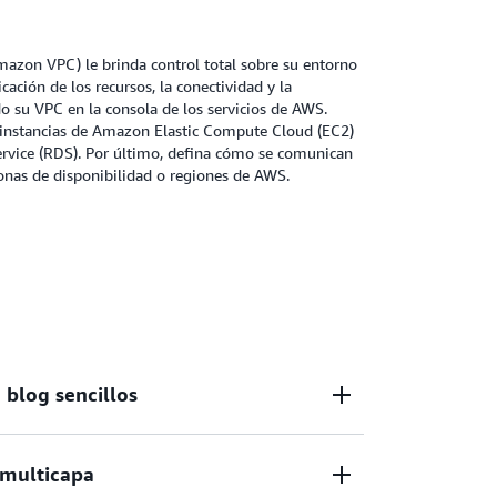
azon VPC) le brinda control total sobre su entorno
icación de los recursos, la conectividad y la
 su VPC en la consola de los servicios de AWS.
 instancias de Amazon Elastic Compute Cloud (EC2)
rvice (RDS). Por último, defina cómo se comunican
zonas de disponibilidad o regiones de AWS.
 blog sencillos
idad de su aplicación web mediante la
 multicapa
conexiones entrantes y salientes.