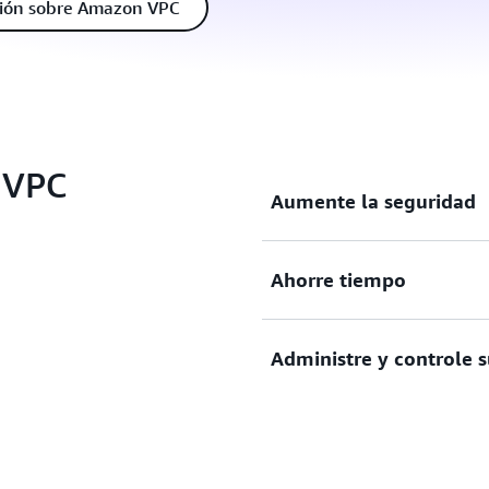
ión sobre Amazon VPC
 VPC
Aumente la seguridad
Proteja y supervise las conex
Ahorre tiempo
las instancias dentro de su r
Dedique menos tiempo a conf
Administre y controle 
Personalice su red virtual 
direcciones IP, la creación 
enrutamiento.