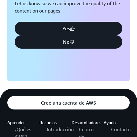
Let us know so we can improve the quality of the
content on our pages
Yes
No
Cree una cuenta de AWS
Aprender
Recursos
Desarrolladores
Ayuda
¿Qué es
Introducción
Centro
Contacto
AWS?
de