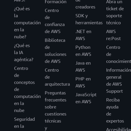
Formación
Abra un
creadores
¿Qué es
ticket de
Centro
la
SDK y
soporte
de
computación
herramientas
técnico
confianza
en la
de AWS
.NET en
AWS
nube?
AWS
re:Post
Biblioteca
¿Qué es
de
Python
Centro
la IA
soluciones
en AWS
de
agéntica?
de AWS
conocimien
Java en
Centro
Centro
AWS
Información
de
de
general
PHP en
conceptos
arquitectura
de AWS
AWS
de
Support
Preguntas
JavaScript
computación
frecuentes
Reciba
en AWS
en la
sobre
ayuda
nube
cuestiones
de
Seguridad
técnicas
expertos
en la
y
Accesibilida