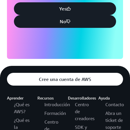
Yes
No
Cree una cuenta de AWS
Aprender
Recursos
Desarrolladores
Ayuda
¿Qué es
Introducción
Centro
Contacto
AWS?
de
Formación
Abra un
creadores
¿Qué es
ticket de
Centro
la
SDK y
soporte
de