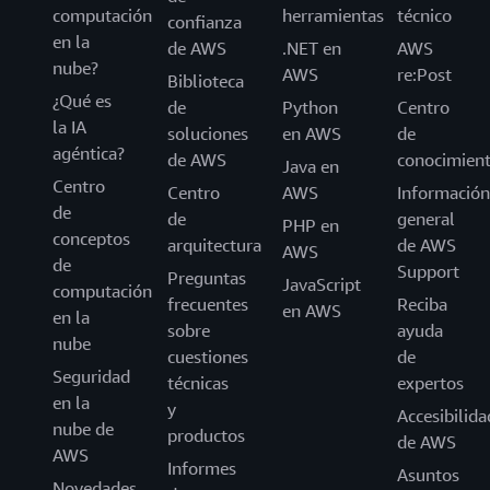
computación
herramientas
técnico
confianza
en la
de AWS
.NET en
AWS
nube?
AWS
re:Post
Biblioteca
¿Qué es
de
Python
Centro
la IA
soluciones
en AWS
de
agéntica?
de AWS
conocimien
Java en
Centro
Centro
AWS
Información
de
de
general
PHP en
conceptos
arquitectura
de AWS
AWS
de
Support
Preguntas
JavaScript
computación
frecuentes
Reciba
en AWS
en la
sobre
ayuda
nube
cuestiones
de
Seguridad
técnicas
expertos
en la
y
Accesibilida
nube de
productos
de AWS
AWS
Informes
Asuntos
Novedades