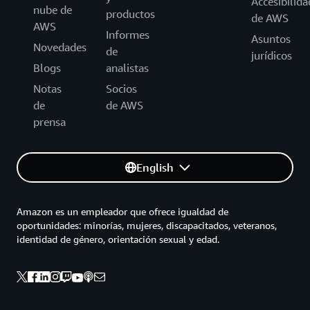
Accesibilida
nube de
productos
de AWS
AWS
Informes
Asuntos
Novedades
de
jurídicos
Blogs
analistas
Notas
Socios
de
de AWS
prensa
English
Amazon es un empleador que ofrece igualdad de
oportunidades: minorías, mujeres, discapacitados, veteranos,
identidad de género, orientación sexual y edad.