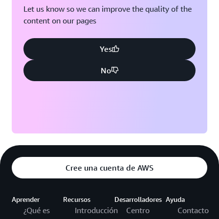
Let us know so we can improve the quality of the
content on our pages
Yes
No
Cree una cuenta de AWS
Aprender
Recursos
Desarrolladores
Ayuda
¿Qué es
Introducción
Centro
Contacto