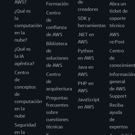
AWS?
de
Formación
Abra un
creadores
¿Qué es
ticket de
Centro
la
SDK y
soporte
de
computación
herramientas
técnico
confianza
en la
de AWS
.NET en
AWS
nube?
AWS
re:Post
Biblioteca
¿Qué es
de
Python
Centro
la IA
soluciones
en AWS
de
agéntica?
de AWS
conocimien
Java en
Centro
Centro
AWS
Información
de
de
general
PHP en
conceptos
arquitectura
de AWS
AWS
de
Support
Preguntas
JavaScript
computación
frecuentes
Reciba
en AWS
en la
sobre
ayuda
nube
cuestiones
de
Seguridad
técnicas
expertos
en la
y