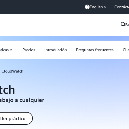
English
Contáct
B
sticas
Precios
Introducción
Preguntas frecuentes
Cli
 CloudWatch
tch
abajo a cualquier
ller práctico