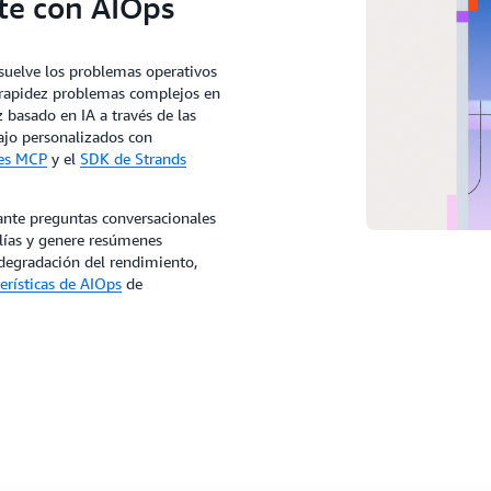
te con AIOps
esuelve los problemas operativos
 rapidez problemas complejos en
 basado en IA a través de las
bajo personalizados con
res MCP
y el
SDK de Strands
ante preguntas conversacionales
alías y genere resúmenes
degradación del rendimiento,
terísticas de AIOps
de