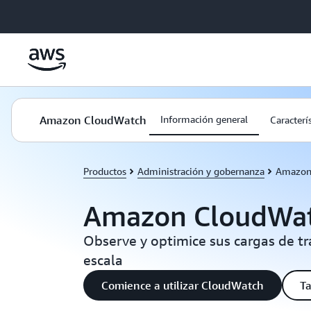
Saltar al contenido principal
Amazon CloudWatch
Información general
Caracterí
Productos
Administración y gobernanza
Amazon
Amazon CloudWa
Observe y optimice sus cargas de tr
escala
Comience a utilizar CloudWatch
Ta