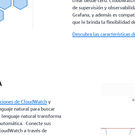
crear desde cero. CloudWatch
de supervisión y observabili
Grafana, y además es compati
que le brinda la flexibilidad 
Descubra las características d
A
aciones de CloudWatch
y
guaje natural para buscar
en lenguaje natural transforma
 automática. Conecte sus
CloudWatch a través de