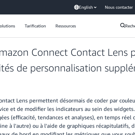
English
Nous contacter
olutions
Tarification
Ressources
Rech
Amazon Connect Contact Lens 
ités de personnalisation suppl
ntact Lens permettent désormais de coder par couleur
vice et de modifier les indicateurs au sein des widgets
es (efficacité, tendances et analyses), en temps réel o
e à l'autre) ou à l'aide de graphiques récapitulatifs, 
aux de bord en modifiant les métriques que vous souha