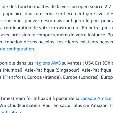
ble des fonctionnalités de la version open source 2.7
s populaire, dans un service entièrement géré avec des
accrue. Vous pouvez désormais configurer le port pour 
la configuration de votre infrastructure. En outre, pl
 avec précision le comportement de votre instance. P
n fonction de vos besoins. Les clients existants peuve
 de configuration
.
ponible dans les
régions AWS
suivantes
:
USA Est (Ohio
 (Mumbai), Asie-Pacifique (Singapour), Asie-Pacifique 
pe (Francfort), Europe (Irlande), Europe (Londres), Eur
Timestream for InfluxDB à partir de la
console Amazo
WS CloudFormation. Pour en savoir plus sur Amazon Ti
arification
.