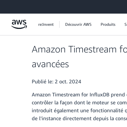
Passer au contenu principal
re:Invent
Découvrir AWS
Produits
S
Amazon Timestream for 
avancées
Publié le:
2 oct. 2024
Amazon Timestream for InfluxDB prend d
contrôler la façon dont le moteur se co
introduit également une fonctionnalité q
de l'instance directement depuis la con