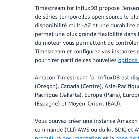
Timestream for InfluxDB propose l'ensem
de séries temporelles open source le plu
disponibilité multi-AZ et une durabilité 
permet une plus grande flexibilité dans 
du moteur vous permettent de contrôler
Timestream et configurez vos instances e
pour tirer parti de ces nouvelles
options
Amazon Timestream for InfluxDB est dis
(Oregon), Canada (Centre), Asie-Pacifique
Pacifique (Jakarta), Europe (Paris), Euro
(Espagne) et Moyen-Orient (EAU).
Vous pouvez créer une instance Amazon 
commande (CLI) AWS ou du kit SDK, et A
produit
, la
documentation
et la
page de t