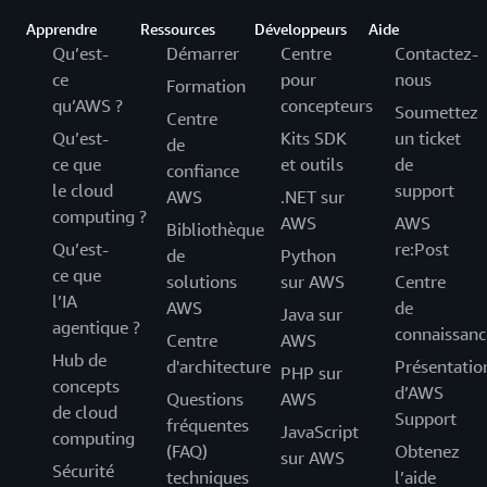
Apprendre
Ressources
Développeurs
Aide
Qu’est-
Démarrer
Centre
Contactez-
ce
pour
nous
Formation
qu’AWS ?
concepteurs
Soumettez
Centre
Qu’est-
Kits SDK
un ticket
de
ce que
et outils
de
confiance
le cloud
support
AWS
.NET sur
computing ?
AWS
AWS
Bibliothèque
Qu’est-
re:Post
de
Python
ce que
solutions
sur AWS
Centre
l’IA
AWS
de
Java sur
agentique ?
connaissanc
Centre
AWS
Hub de
d'architecture
Présentatio
PHP sur
concepts
d’AWS
Questions
AWS
de cloud
Support
fréquentes
JavaScript
computing
(FAQ)
Obtenez
sur AWS
Sécurité
techniques
l’aide