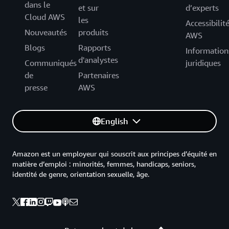
dans le
et sur
d’experts
Cloud AWS
les
Accessibilit
Nouveautés
produits
AWS
Blogs
Rapports
Information
d'analystes
Communiqués
juridiques
de
Partenaires
presse
AWS
English
Amazon est un employeur qui souscrit aux principes d’équité en
matière d’emploi : minorités, femmes, handicaps, seniors,
identité de genre, orientation sexuelle, âge.