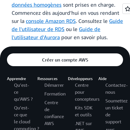
données homogènes
sont prises en charge.
Commencez dès aujourd'hui en vous rendant
sur la
console Amazon RDS
. Consultez le
Guide
de l'utilisateur de RDS
ou le
Guide de
l'utilisateur d'Aurora
pour en savoir plus.
Créer un compte AWS
Apprendre
Ressources
Développeurs
Aide
Qu’est-
Démarrer
Centre
Contactez-
ce
pour
nous
Formation
qu’AWS ?
concepteurs
Soumettez
Centre
Qu’est-
Kits SDK
un ticket
de
ce que
et outils
de
confiance
le cloud
support
AWS
.NET sur
computing ?