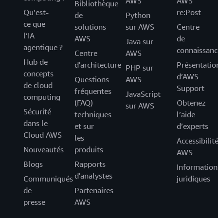
AWS
AWS
Bibliothèque
Qu’est-
re:Post
de
Python
ce que
solutions
sur AWS
Centre
l’IA
AWS
de
Java sur
agentique ?
connaissanc
Centre
AWS
Hub de
d'architecture
Présentatio
PHP sur
concepts
d’AWS
Questions
AWS
de cloud
Support
fréquentes
JavaScript
computing
(FAQ)
Obtenez
sur AWS
Sécurité
techniques
l’aide
dans le
et sur
d’experts
Cloud AWS
les
Accessibilit
Nouveautés
produits
AWS
Blogs
Rapports
Information
d'analystes
Communiqués
juridiques
de
Partenaires
presse
AWS