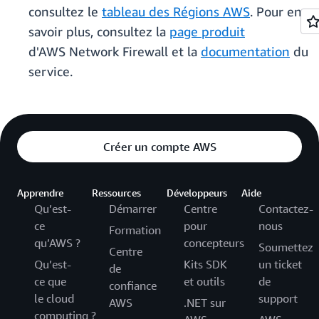
consultez le
tableau des Régions AWS
. Pour en
savoir plus, consultez la
page produit
d'AWS Network Firewall et la
documentation
du
service.
Créer un compte AWS
Apprendre
Ressources
Développeurs
Aide
Qu’est-
Démarrer
Centre
Contactez-
ce
pour
nous
Formation
qu’AWS ?
concepteurs
Soumettez
Centre
Qu’est-
Kits SDK
un ticket
de
ce que
et outils
de
confiance
le cloud
support
AWS
.NET sur
computing ?