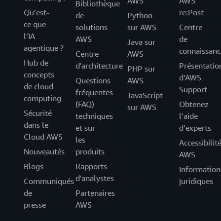
AWS
AWS
Bibliothèque
Qu’est-
re:Post
de
Python
ce que
solutions
sur AWS
Centre
l’IA
AWS
de
Java sur
agentique ?
connaissanc
Centre
AWS
Hub de
d'architecture
Présentatio
PHP sur
concepts
d’AWS
Questions
AWS
de cloud
Support
fréquentes
JavaScript
computing
(FAQ)
Obtenez
sur AWS
Sécurité
techniques
l’aide
dans le
et sur
d’experts
Cloud AWS
les
Accessibilit
Nouveautés
produits
AWS
Blogs
Rapports
Information
d'analystes
Communiqués
juridiques
de
Partenaires
presse
AWS