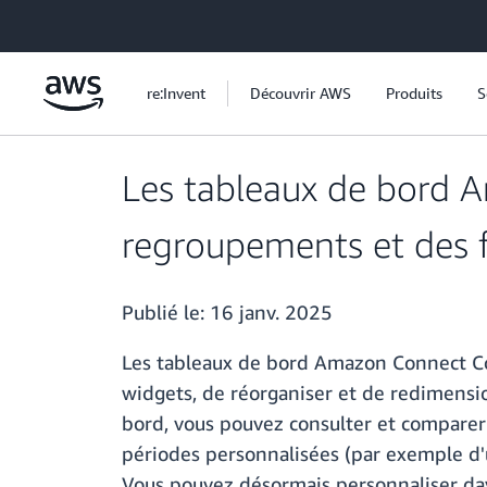
Passer au contenu principal
re:Invent
Découvrir AWS
Produits
S
Les tableaux de bord 
regroupements et des fi
Publié le:
16 janv. 2025
Les tableaux de bord Amazon Connect Co
widgets, de réorganiser et de redimensio
bord, vous pouvez consulter et comparer 
périodes personnalisées (par exemple d'u
Vous pouvez désormais personnaliser dav