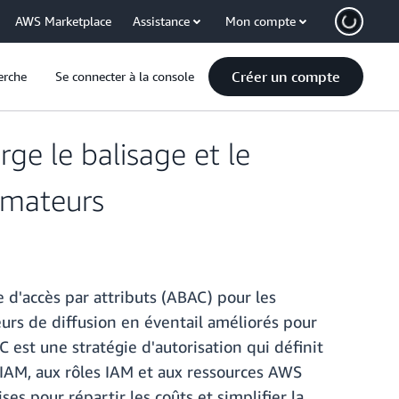
AWS Marketplace
Assistance
Mon compte
Créer un compte
erche
Se connecter à la console
e le balisage et le
ommateurs
 d'accès par attributs (ABAC) pour les
urs de diffusion en éventail améliorés pour
C est une stratégie d'autorisation qui définit
s IAM, aux rôles IAM et aux ressources AWS
ses pour répartir les coûts et simplifier la