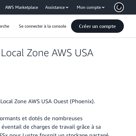
AWS Marketplace
Assistance
Mon compte
Créer un compte
erche
Se connecter à la console
a Local Zone AWS USA
a Local Zone AWS USA Ouest (Phoenix).
rformants et dotés de nombreuses
 éventail de charges de travail grâce à sa
n FSx pour Lustre fournit un stockage partagé