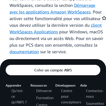
WorkSpaces, consultez la section
Démarrage
avec les applications Amazon WorkSpaces
. Pour
activer cette fonctionnalité pour vos utilisateurs,
vous devez utiliser la dernière version du
client
WorkSpaces Applications
pour Windows, macOS
ou directement via un accès Web. Pour en savoir
plus sur PCS dans son ensemble, consultez la
documentation
sur le service.
Créer un compte AWS
Apprendre
Ressources
Développeurs
Aide
Qu’est-
Démarrer
Centre
Contactez-
ce
pour
nous
Formation
qu’AWS ?
concepteurs
Soumettez
Centre