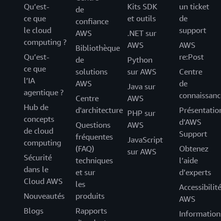
Qu’est-
Kits SDK
un ticket
de
ce que
et outils
de
confiance
le cloud
support
AWS
.NET sur
computing ?
AWS
AWS
Bibliothèque
Qu’est-
re:Post
de
Python
ce que
solutions
sur AWS
Centre
l’IA
AWS
de
Java sur
agentique ?
connaissanc
Centre
AWS
Hub de
d'architecture
Présentatio
PHP sur
concepts
d’AWS
Questions
AWS
de cloud
Support
fréquentes
JavaScript
computing
(FAQ)
Obtenez
sur AWS
Sécurité
techniques
l’aide
dans le
et sur
d’experts
Cloud AWS
les
Accessibilit
Nouveautés
produits
AWS
Blogs
Rapports
Information