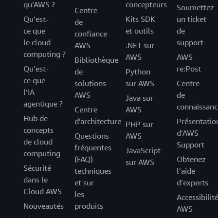
qu’AWS ?
concepteurs
Soumettez
Centre
Qu’est-
Kits SDK
un ticket
de
ce que
et outils
de
confiance
le cloud
support
AWS
.NET sur
computing ?
AWS
AWS
Bibliothèque
Qu’est-
re:Post
de
Python
ce que
solutions
sur AWS
Centre
l’IA
AWS
de
Java sur
agentique ?
connaissanc
Centre
AWS
Hub de
d'architecture
Présentatio
PHP sur
concepts
d’AWS
Questions
AWS
de cloud
Support
fréquentes
JavaScript
computing
(FAQ)
Obtenez
sur AWS
Sécurité
techniques
l’aide
dans le
et sur
d’experts
Cloud AWS
les
Accessibilit
Nouveautés
produits
AWS