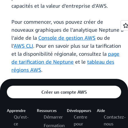
capacités et la valeur d’entreprise d’AWS.
Pour commencer, vous pouvez créer de
nouveaux graphiques de l’analytique Neptune à
l’aide de la
Console de gestion AWS
ou de
l’
AWS CLI
. Pour en savoir plus sur la tarification
et la disponibilité régionale, consultez la
page
de tarification de Neptune
et le
tableau des
régions AWS
.
Créer un compte AWS
Apprendre
Ressources
Développeurs
Aide
Qu’est-
Démarrer
Centre
Contactez-
ce
pour
nous
Formation