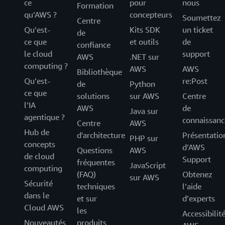
ce
pour
nous
Formation
qu’AWS ?
concepteurs
Soumettez
Centre
Qu’est-
Kits SDK
un ticket
de
ce que
et outils
de
confiance
le cloud
support
AWS
.NET sur
computing ?
AWS
AWS
Bibliothèque
Qu’est-
re:Post
de
Python
ce que
solutions
sur AWS
Centre
l’IA
AWS
de
Java sur
agentique ?
connaissanc
Centre
AWS
Hub de
d'architecture
Présentatio
PHP sur
concepts
d’AWS
Questions
AWS
de cloud
Support
fréquentes
JavaScript
computing
(FAQ)
Obtenez
sur AWS
Sécurité
techniques
l’aide
dans le
et sur
d’experts
Cloud AWS
les
Accessibilit
Nouveautés
produits