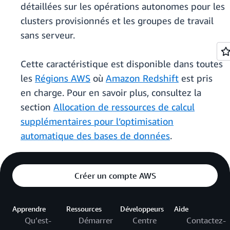
détaillées sur les opérations autonomes pour les
clusters provisionnés et les groupes de travail
sans serveur.
Cette caractéristique est disponible dans toutes
les
Régions AWS
où
Amazon Redshift
est pris
en charge. Pour en savoir plus, consultez la
section
Allocation de ressources de calcul
supplémentaires pour l’optimisation
automatique des bases de données
.
Créer un compte AWS
Apprendre
Ressources
Développeurs
Aide
Qu’est-
Démarrer
Centre
Contactez-