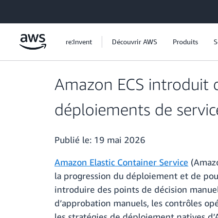
Passer au contenu principal
re:Invent
Découvrir AWS
Produits
S
Amazon ECS introduit d
déploiements de servic
Publié le:
19 mai 2026
Amazon Elastic Container Service
(Amazo
la progression du déploiement et de pour
introduire des points de décision manuels
d’approbation manuels, les contrôles opér
les stratégies de déploiement natives d’