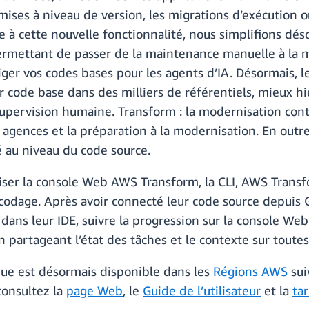
mises à niveau de version, les migrations d’exécution ou
à cette nouvelle fonctionnalité, nous simplifions déso
permettant de passer de la maintenance manuelle à la 
iger vos codes bases pour les agents d’IA. Désormais, l
eur code base dans des milliers de référentiels, mieux h
supervision humaine. Transform : la modernisation co
 agences et la préparation à la modernisation. En outre,
té au niveau du code source.
liser la console Web AWS Transform, la CLI, AWS Transf
dage. Après avoir connecté leur code source depuis Gi
dans leur IDE, suivre la progression sur la console We
n partageant l’état des tâches et le contexte sur toutes
ue est désormais disponible dans les
Régions AWS
sui
consultez la
page Web
, le
Guide de l’utilisateur
et la
tar