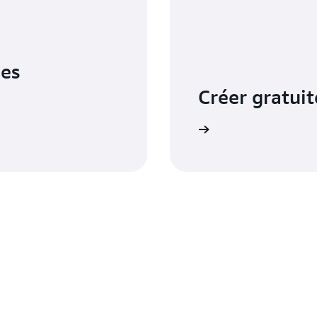
ces
Créer gratui
S’inscrire