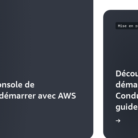
Mise en r
Déco
onsole de
démar
 démarrer avec AWS
Condu
guide
Démarrer