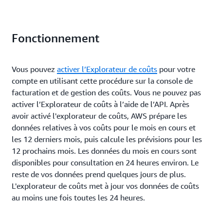
personnalisés pour explorer différents jeux de
données.
Posez des questions sur vos coûts en utilisant les
Fonctionnement
suggestions d’invites ou en formulant vos propres
questions, en cliquant sur le bouton « Poser une
question ». Obtenez des informations détaillées
Vous pouvez
activer l’Explorateur de coûts
pour votre
dans Amazon Q Developer, parallèlement aux
compte en utilisant cette procédure sur la console de
visualisations, filtres et regroupements de
facturation et de gestion des coûts. Vous ne pouvez pas
l’Explorateur de coûts AWS mis à jour
activer l’Explorateur de coûts à l’aide de l’API. Après
automatiquement.
avoir activé l'explorateur de coûts, AWS prépare les
données relatives à vos coûts pour le mois en cours et
les 12 derniers mois, puis calcule les prévisions pour les
12 prochains mois. Les données du mois en cours sont
disponibles pour consultation en 24 heures environ. Le
reste de vos données prend quelques jours de plus.
L'explorateur de coûts met à jour vos données de coûts
au moins une fois toutes les 24 heures.