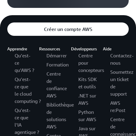
Créer un compte AWS
Apprendre
Ressources
Développeurs
Aide
Qu’est-
Démarrer
Centre
Contactez-
ce
pour
nous
Formation
qu’AWS ?
concepteurs
Soumettez
Centre
Qu’est-
Kits SDK
un ticket
de
ce que
et outils
de
confiance
le cloud
support
AWS
.NET sur
computing ?
AWS
AWS
Bibliothèque
Qu’est-
re:Post
de
Python
ce que
solutions
sur AWS
Centre
l’IA
AWS
de
Java sur
agentique ?
connaissanc
Centre
AWS