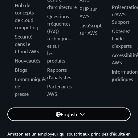
Hub de
d'architecture
Présentatio
PHP sur
concepts
d’AWS
Questions
AWS
de cloud
Support
fréquentes
JavaScript
computing
(FAQ)
Obtenez
sur AWS
Sécurité
techniques
l’aide
dans le
et sur
d’experts
Cloud AWS
les
Accessibilit
Nouveautés
produits
AWS
Blogs
Rapports
Information
d'analystes
Communiqués
juridiques
de
Partenaires
presse
AWS
English
Amazon est un employeur qui souscrit aux principes d’équité en