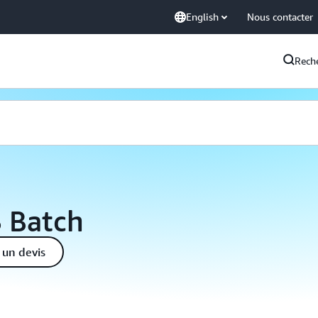
English
Nous contacter
Rech
S Batch
un devis