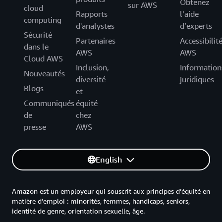
Obtenez
sur AWS
cloud
Rapports
l’aide
computing
d'analystes
d’experts
Sécurité
Partenaires
Accessibilit
dans le
AWS
AWS
Cloud AWS
Inclusion,
Information
Nouveautés
diversité
juridiques
Blogs
et
Communiqués
équité
de
chez
presse
AWS
English
Amazon est un employeur qui souscrit aux principes d’équité en
matière d’emploi : minorités, femmes, handicaps, seniors,
identité de genre, orientation sexuelle, âge.