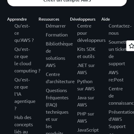
Apprendre
Ressources
Développeurs
Aide
Qu’est-
Démarrer
Centre
Contactez-
ce
pour
nous
Formation
qu’AWS ?
développeurs
Soumettez
Bibliothèque
Qu’est-
Kits SDK
un ticket
de
ce que
et outils
de
solutions
le cloud
support
AWS
.NET sur
computing ?
AWS
AWS
Centre
Qu’est-
re:Post
d'architecture
Python
ce que
sur AWS
Centre
Questions
l’IA
de
fréquentes
Java sur
agentique
connaissanc
(FAQ)
AWS
?
techniques
Présentatio
PHP sur
Hub des
et sur
d’AWS
AWS
concepts
les
Support
JavaScript
liés au
produits