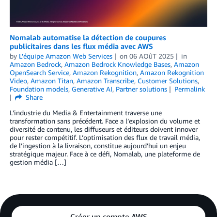
Nomalab automatise la détection de coupures
publicitaires dans les flux média avec AWS
by
L'équipe Amazon Web Services
on
06 AOûT 2025
in
Amazon Bedrock
,
Amazon Bedrock Knowledge Bases
,
Amazon
OpenSearch Service
,
Amazon Rekognition
,
Amazon Rekognition
Video
,
Amazon Titan
,
Amazon Transcribe
,
Customer Solutions
,
Foundation models
,
Generative AI
,
Partner solutions
Permalink
Share
L’industrie du Media & Entertainment traverse une
transformation sans précédent. Face a l’explosion du volume et
diversité de contenu, les diffuseurs et éditeurs doivent innover
pour rester compétitif. L’optimisation des flux de travail média,
de l’ingestion à la livraison, constitue aujourd’hui un enjeu
stratégique majeur. Face à ce défi, Nomalab, une plateforme de
gestion média […]
Créer un compte AWS