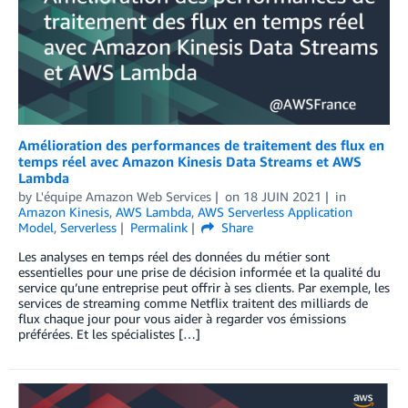
Amélioration des performances de traitement des flux en
temps réel avec Amazon Kinesis Data Streams et AWS
Lambda
by
L'équipe Amazon Web Services
on
18 JUIN 2021
in
Amazon Kinesis
,
AWS Lambda
,
AWS Serverless Application
Model
,
Serverless
Permalink
Share
Les analyses en temps réel des données du métier sont
essentielles pour une prise de décision informée et la qualité du
service qu’une entreprise peut offrir à ses clients. Par exemple, les
services de streaming comme Netflix traitent des milliards de
flux chaque jour pour vous aider à regarder vos émissions
préférées. Et les spécialistes […]