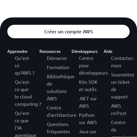
Créer un compte AWS
Apprendre
Ressources
Développeurs
Aide
Qu’est-
Démarrer
Centre
Contactez-
ce
pour
nous
Formation
qu’AWS ?
développeurs
Soumettez
Bibliothèque
Qu’est-
Kits SDK
un ticket
de
ce que
et outils
de
solutions
le cloud
support
AWS
.NET sur
computing ?
AWS
AWS
Centre
Qu’est-
re:Post
d'architecture
Python
ce que
sur AWS
Centre
Questions
l’IA
de
fréquentes
Java sur
agentique