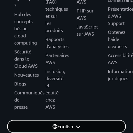
connaissanc
(FAQ)
AWS
?
techniques
Présentatio
PHP sur
Hub des
et sur
d’AWS
AWS
concepts
les
Support
JavaScript
liés au
produits
Obtenez
sur AWS
cloud
Rapports
l’aide
computing
d'analystes
d’experts
Sécurité
Partenaires
Accessibilit
dans le
AWS
AWS
Cloud AWS
Inclusion,
Information
Nouveautés
diversité
juridiques
Blogs
et
Communiqués
équité
de
chez
presse
AWS
English