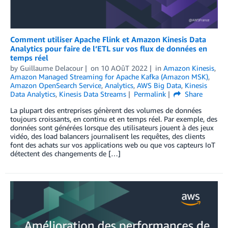
Comment utiliser Apache Flink et Amazon Kinesis Data
Analytics pour faire de l’ETL sur vos flux de données en
temps réel
by
Guillaume Delacour
on
10 AOûT 2022
in
Amazon Kinesis
,
Amazon Managed Streaming for Apache Kafka (Amazon MSK)
,
Amazon OpenSearch Service
,
Analytics
,
AWS Big Data
,
Kinesis
Data Analytics
,
Kinesis Data Streams
Permalink
Share
La plupart des entreprises génèrent des volumes de données
toujours croissants, en continu et en temps réel. Par exemple, des
données sont générées lorsque des utilisateurs jouent à des jeux
vidéo, des load balancers journalisent les requêtes, des clients
font des achats sur vos applications web ou que vos capteurs IoT
détectent des changements de […]