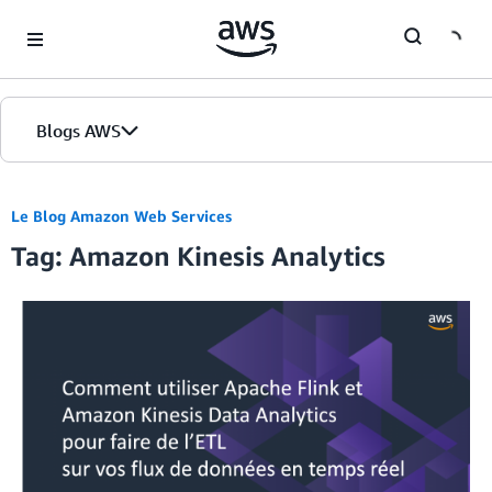
Skip to Main Content
Blogs AWS
Accueil
Le Blog Amazon Web Services
Tag: Amazon Kinesis Analytics
Éditions