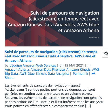
Suivi de parcours de navigation (clickstream) en temps
réel avec Amazon Kinesis Data Analytics, AWS Glue et
Amazon Athena
by
L'équipe Amazon Web Services
on
19 MAI 2021
in
Amazon Athena
,
Amazon Data Firehose
,
Amazon Kinesis
,
AWS
Big Data
,
AWS Glue
,
Kinesis Data Analytics
Permalink
Share
Les événements de parcours de navigation (appelé
“clickstreams”) sont de petites portions de données qui sont
générées en continu avec une vitesse et un volume élevés.
Souvent, les événements de parcours de navigation sont générés
par des actions de l’utilisateur, et il est intéressant de les analyser.
Vous pouvez en effet détecter le comportement d’un […]