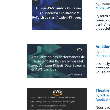
by
Doria
Model
,
A
PyTorch e
réseaux d
l’entraîn
gigaocte
Amélior
by
L'équ
Permalin
Les analy
entrepris
vous aide
Théatre
by
Sébas
Applicat
Nous avon