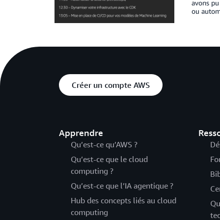
avons pu 
ou automa
Créer un compte AWS
Apprendre
Ress
Qu’est-ce qu’AWS ?
Dé
Qu’est-ce que le cloud
Fo
computing ?
Bi
Qu’est-ce que l’IA agentique ?
Ce
Hub des concepts liés au cloud
Qu
computing
te