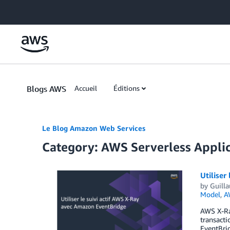
Skip to Main Content
Blogs AWS
Accueil
Éditions
Le Blog Amazon Web Services
Category: AWS Serverless Appli
Utiliser
by
Guill
Model
,
A
AWS X-Ray
transacti
EventBrid