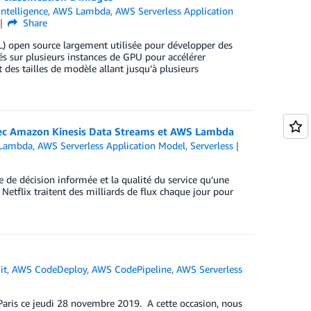
 Intelligence
,
AWS Lambda
,
AWS Serverless Application
Share
) open source largement utilisée pour développer des
 sur plusieurs instances de GPU pour accélérer
des tailles de modèle allant jusqu’à plusieurs
avec Amazon Kinesis Data Streams et AWS Lambda
Lambda
,
AWS Serverless Application Model
,
Serverless
 de décision informée et la qualité du service qu’une
Netflix traitent des milliards de flux chaque jour pour
it
,
AWS CodeDeploy
,
AWS CodePipeline
,
AWS Serverless
 Paris ce jeudi 28 novembre 2019. A cette occasion, nous