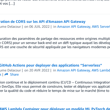
 et vos […]
ration de CORS sur les API d’Amazon API Gateway
aume Delacour
on
06 JUIL 2022
in
Amazon API Gateway
,
AWS Serverl
uration des paramètres de partage des ressources entre origines multiple
CORS) pour un serveur back-end est un défi typique auquel les développ
 est une couche de sécurité appliquée par les navigateurs modernes pe
 GitHub Actions pour deployer des applications “Serverless”
aume Delacour
on
20 AVR 2022
in
Amazon API Gateway
,
AWS Lambd
k
Share
tion continue et le déploiement continu (CI/CD – Continuous Integration
DevOps. Elle vous permet de construire, tester et déployer vos applicat
er la qualité du code et réduire le temps de mise sur le marché (time to 
r AWS Lambda Container pour déployer un modèle ML PyTorch de 