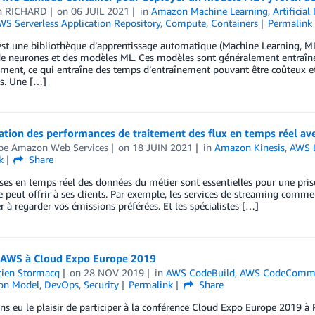
n RICHARD
on
06 JUIL 2021
in
Amazon Machine Learning
,
Artificial
WS Serverless Application Repository
,
Compute
,
Containers
Permalink
st une bibliothèque d’apprentissage automatique (Machine Learning, ML
e neurones et des modèles ML. Ces modèles sont généralement entraînés
ement, ce qui entraîne des temps d’entraînement pouvant être coûteux et 
ts. Une […]
ation des performances de traitement des flux en temps réel 
ipe Amazon Web Services
on
18 JUIN 2021
in
Amazon Kinesis
,
AWS 
k
Share
ses en temps réel des données du métier sont essentielles pour une prise
e peut offrir à ses clients. Par exemple, les services de streaming comme 
r à regarder vos émissions préférées. Et les spécialistes […]
 AWS à Cloud Expo Europe 2019
tien Stormacq
on
28 NOV 2019
in
AWS CodeBuild
,
AWS CodeComm
ion Model
,
DevOps
,
Security
Permalink
Share
s eu le plaisir de participer à la conférence Cloud Expo Europe 2019 à