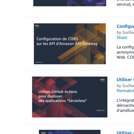
service),
Configu
by
Guill
Share
La config
acronyme 
Web. CORS
Utiliser
by
Guill
Permalin
L’intégra
démarche 
d’amélior
Utilise