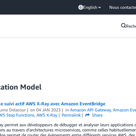
English
Nous contacte
Rech
cation Model
 le suivi actif AWS X-Ray avec Amazon EventBridge
aume Delacour
on
04 JAN 2023
in
Amazon API Gateway
,
Amazon Eve
WS Step Functions
,
AWS X-Ray
Permalink
Share
 permet aux développeurs de débugger et analyser leurs applications dis
ons au travers d’architectures microservices, comme celles habituelleme
ge permet de router des évènements entre différents services AWS, des 