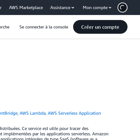
r
AWS Marketplace
Assistance
Mon compte
Créer un compte
erche
Se connecter à la console
ntBridge
,
AWS Lambda
,
AWS Serverless Application
tribuées. Ce service est utile pour tracer des
nt implémentées par les applications serverless. Amazon
applications intégrées de type SaaS (software as a