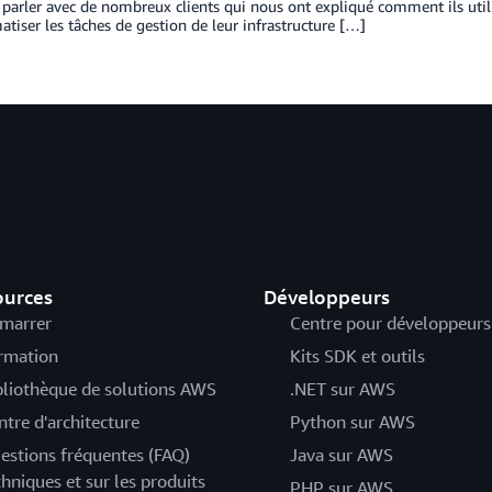
parler avec de nombreux clients qui nous ont expliqué comment ils utili
tiser les tâches de gestion de leur infrastructure […]
ources
Développeurs
marrer
Centre pour développeurs
rmation
Kits SDK et outils
bliothèque de solutions AWS
.NET sur AWS
ntre d'architecture
Python sur AWS
estions fréquentes (FAQ)
Java sur AWS
chniques et sur les produits
PHP sur AWS