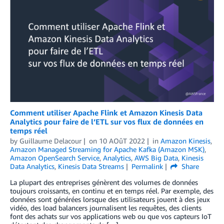
Comment utiliser Apache Flink et Amazon Kinesis Data
Analytics pour faire de l’ETL sur vos flux de données en
temps réel
by
Guillaume Delacour
on
10 AOûT 2022
in
Amazon Kinesis
,
Amazon Managed Streaming for Apache Kafka (Amazon MSK)
,
Amazon OpenSearch Service
,
Analytics
,
AWS Big Data
,
Kinesis
Data Analytics
,
Kinesis Data Streams
Permalink
Share
La plupart des entreprises génèrent des volumes de données
toujours croissants, en continu et en temps réel. Par exemple, des
données sont générées lorsque des utilisateurs jouent à des jeux
vidéo, des load balancers journalisent les requêtes, des clients
font des achats sur vos applications web ou que vos capteurs IoT