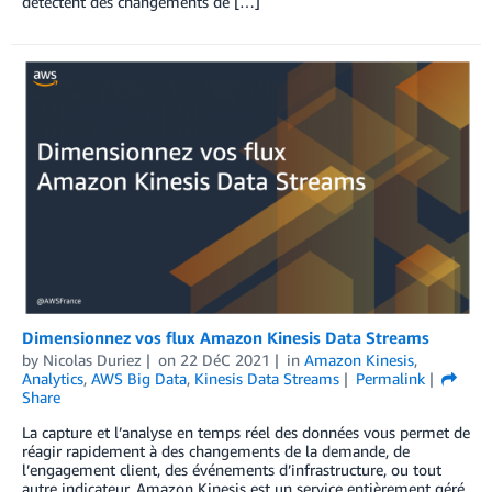
détectent des changements de […]
Dimensionnez vos flux Amazon Kinesis Data Streams
by
Nicolas Duriez
on
22 DéC 2021
in
Amazon Kinesis
,
Analytics
,
AWS Big Data
,
Kinesis Data Streams
Permalink
Share
La capture et l’analyse en temps réel des données vous permet de
réagir rapidement à des changements de la demande, de
l’engagement client, des événements d’infrastructure, ou tout
autre indicateur. Amazon Kinesis est un service entièrement géré