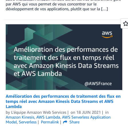
par AWS qui vous permet de vous concentrer sur le
développement de vos applications, plutôt que sur la […]
Amélioration des performances de traitement des flux en
temps réel avec Amazon Kinesis Data Streams et AWS
Lambda
by
L'équipe Amazon Web Services
on
18 JUIN 2021
in
Amazon Kinesis
,
AWS Lambda
,
AWS Serverless Application
Model
,
Serverless
Permalink
Share