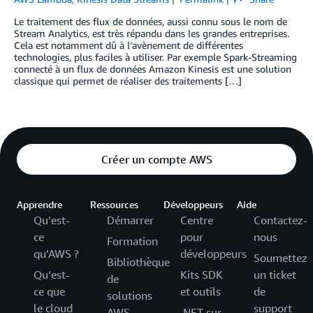
Le traitement des flux de données, aussi connu sous le nom de
Stream Analytics, est très répandu dans les grandes entreprises.
Cela est notamment dû à l’avènement de différentes
technologies, plus faciles à utiliser. Par exemple Spark-Streaming
connecté à un flux de données Amazon Kinesis est une solution
classique qui permet de réaliser des traitements […]
Créer un compte AWS
Apprendre
Ressources
Développeurs
Aide
Qu’est-
Démarrer
Centre
Contactez-
ce
pour
nous
Formation
qu’AWS ?
développeurs
Soumettez
Bibliothèque
Qu’est-
Kits SDK
un ticket
de
ce que
et outils
de
solutions
le cloud
support
AWS
.NET sur