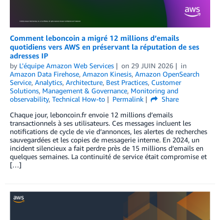
Comment leboncoin a migré 12 millions d’emails
quotidiens vers AWS en préservant la réputation de ses
adresses IP
by
L'équipe Amazon Web Services
on
29 JUIN 2026
in
Amazon Data Firehose
,
Amazon Kinesis
,
Amazon OpenSearch
Service
,
Analytics
,
Architecture
,
Best Practices
,
Customer
Solutions
,
Management & Governance
,
Monitoring and
observability
,
Technical How-to
Permalink
Share
Chaque jour, leboncoin.fr envoie 12 millions d’emails
transactionnels à ses utilisateurs. Ces messages incluent les
notifications de cycle de vie d’annonces, les alertes de recherches
sauvegardées et les copies de messagerie interne. En 2024, un
incident silencieux a fait perdre près de 15 millions d’emails en
quelques semaines. La continuité de service était compromise et
[…]