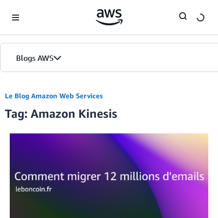
Skip to Main Content
Blogs AWS
Accueil
Le Blog Amazon Web Services
Tag: Amazon Kinesis
Éditions