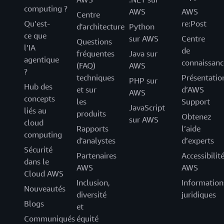
computing ?
AWS
AWS
Centre
Qu’est-
re:Post
d'architecture
Python
ce que
sur AWS
Centre
Questions
l’IA
de
fréquentes
Java sur
agentique
connaissanc
(FAQ)
AWS
?
techniques
Présentatio
PHP sur
Hub des
et sur
d’AWS
AWS
concepts
les
Support
JavaScript
liés au
produits
Obtenez
sur AWS
cloud
Rapports
l’aide
computing
d'analystes
d’experts
Sécurité
Partenaires
Accessibilit
dans le
AWS
AWS
Cloud AWS
Inclusion,
Information
Nouveautés
diversité
juridiques
Blogs
et
Communiqués
équité