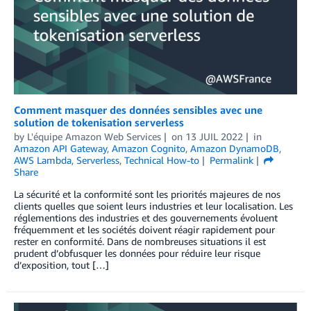
Comment masquer des données sensibles avec une
solution de tokenisation serverless
by
L'équipe Amazon Web Services
on
13 JUIL 2022
in
Amazon API Gateway
,
Amazon Cognito
,
Amazon DynamoDB
,
AWS Lambda
,
Serverless
,
Technical How-to
Permalink
Share
La sécurité et la conformité sont les priorités majeures de nos
clients quelles que soient leurs industries et leur localisation. Les
réglementions des industries et des gouvernements évoluent
fréquemment et les sociétés doivent réagir rapidement pour
rester en conformité. Dans de nombreuses situations il est
prudent d’obfusquer les données pour réduire leur risque
d’exposition, tout […]