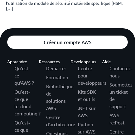
l’utilisation de module de sécurité matérielle spécifique (HSM,
[…]
Créer un compte AWS
Apprendre
Ressources
Développeurs
Aide
Qu’est-
Démarrer
Centre
Contactez-
ce
pour
nous
Formation
qu’AWS ?
développeurs
Soumettez
Bibliothèque
Qu’est-
Kits SDK
un ticket
de
ce que
et outils
de
solutions
le cloud
support
AWS
.NET sur
computing ?
AWS
AWS
Centre
Qu’est-
re:Post
d'architecture
Python
ce que
sur AWS
Centre
Questions