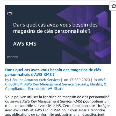
Dans quel cas avez-vous besoin des magasins de clés
personnalisés d’AWS KMS ?
by
L'équipe Amazon Web Services
on
17 SEP 2020
in
AWS
CloudHSM
,
AWS Key Management Service
,
Security, Identity, &
Compliance
Permalink
Share
Vous pouvez utiliser la fonction de magasin de clés personnalisé
du service AWS Key Management Service (KMS) pour obtenir un
meilleur contrôle sur vos clés KMS. Cette fonctionnalité s’intègre
avec AWS KMS et AWS CloudHSM pour vous aider à répondre
aux obligations de conformité qui, autrement, nécessiteraient