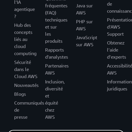
l’IA
de
fréquentes
Java sur
agentique
connaissanc
(FAQ)
AWS
?
techniques
Présentatio
PHP sur
Hub des
et sur
d’AWS
AWS
concepts
les
Support
JavaScript
liés au
produits
Obtenez
sur AWS
cloud
Rapports
l’aide
computing
d'analystes
d’experts
Sécurité
Partenaires
Accessibilit
dans le
AWS
AWS
Cloud AWS
Inclusion,
Information
Nouveautés
diversité
juridiques
Blogs
et
Communiqués
équité
de
chez
presse
AWS