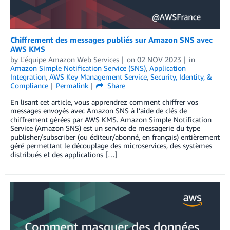
Chiffrement des messages publiés sur Amazon SNS avec
AWS KMS
by
L'équipe Amazon Web Services
on
02 NOV 2023
in
Amazon Simple Notification Service (SNS)
,
Application
Integration
,
AWS Key Management Service
,
Security, Identity, &
Compliance
Permalink
Share
En lisant cet article, vous apprendrez comment chiffrer vos
messages envoyés avec Amazon SNS à l’aide de clés de
chiffrement gèrées par AWS KMS. Amazon Simple Notification
Service (Amazon SNS) est un service de messagerie du type
publisher/subscriber (ou éditeur/abonné, en français) entièrement
géré permettant le découplage des microservices, des systèmes
distribués et des applications […]