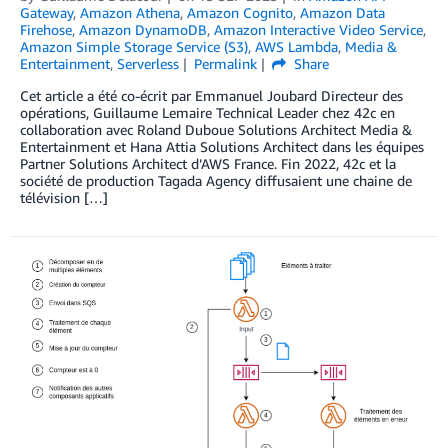
Gateway
,
Amazon Athena
,
Amazon Cognito
,
Amazon Data
Firehose
,
Amazon DynamoDB
,
Amazon Interactive Video Service
,
Amazon Simple Storage Service (S3)
,
AWS Lambda
,
Media &
Entertainment
,
Serverless
Permalink
Share
Cet article a été co-écrit par Emmanuel Joubard Directeur des
opérations, Guillaume Lemaire Technical Leader chez 42c en
collaboration avec Roland Duboue Solutions Architect Media &
Entertainment et Hana Attia Solutions Architect dans les équipes
Partner Solutions Architect d’AWS France. Fin 2022, 42c et la
société de production Tagada Agency diffusaient une chaine de
télévision […]