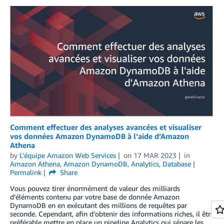
Comment effectuer des analyses avancées et visualiser
vos données Amazon DynamoDB à l’aide d’Amazon
Athena
by
L'équipe Amazon Web Services
on
17 MAR 2023
in
Amazon Athena
,
Amazon DynamoDB
,
Analytics
,
Database
Permalink
Share
Vous pouvez tirer énormément de valeur des milliards
d’éléments contenu par votre base de donnée Amazon
DynamoDB en en exécutant des millions de requêtes par
seconde. Cependant, afin d’obtenir des informations riches, il être
préférable mettre en place un pipeline Analytics qui sépare les