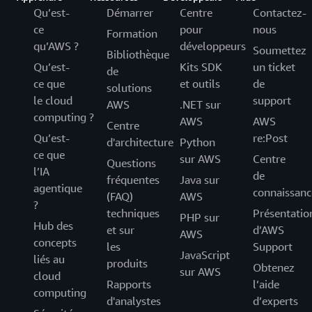
Qu’est-
Démarrer
Centre
Contactez-
ce
pour
nous
Formation
qu’AWS ?
développeurs
Soumettez
Bibliothèque
Qu’est-
Kits SDK
un ticket
de
ce que
et outils
de
solutions
le cloud
support
AWS
.NET sur
computing ?
AWS
AWS
Centre
Qu’est-
re:Post
d'architecture
Python
ce que
sur AWS
Centre
Questions
l’IA
de
fréquentes
Java sur
agentique
connaissanc
(FAQ)
AWS
?
techniques
Présentatio
PHP sur
Hub des
et sur
d’AWS
AWS
concepts
les
Support
JavaScript
liés au
produits
Obtenez
sur AWS
cloud
Rapports
l’aide
computing
d'analystes
d’experts