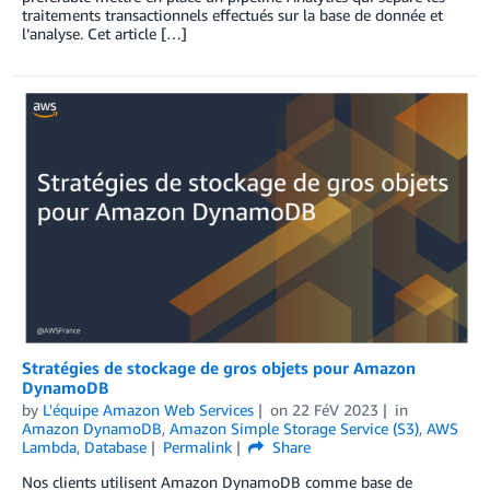
traitements transactionnels effectués sur la base de donnée et
l’analyse. Cet article […]
Stratégies de stockage de gros objets pour Amazon
DynamoDB
by
L'équipe Amazon Web Services
on
22 FéV 2023
in
Amazon DynamoDB
,
Amazon Simple Storage Service (S3)
,
AWS
Lambda
,
Database
Permalink
Share
Nos clients utilisent Amazon DynamoDB comme base de