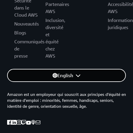
Sécurité
Partenaires
Accessibilit
dans le
AWS
AWS
Cloud AWS
Inclusion,
Information
Nouveautés
diversité
juridiques
Blogs
et
Communiqués
équité
de
chez
presse
AWS
English
Amazon est un employeur qui souscrit aux principes d’équité en
matière d’emploi : minorités, femmes, handicaps, seniors,
identité de genre, orientation sexuelle, âge.