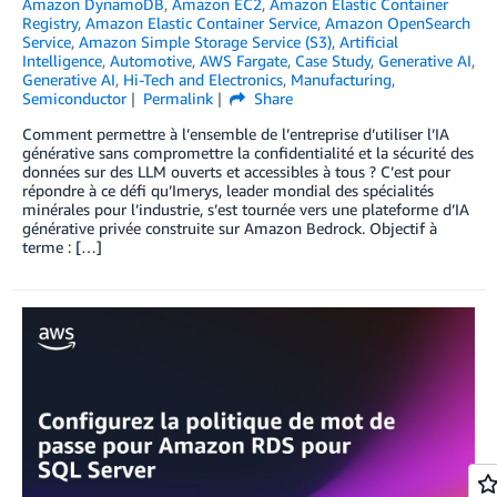
Amazon DynamoDB
,
Amazon EC2
,
Amazon Elastic Container
Registry
,
Amazon Elastic Container Service
,
Amazon OpenSearch
Service
,
Amazon Simple Storage Service (S3)
,
Artificial
Intelligence
,
Automotive
,
AWS Fargate
,
Case Study
,
Generative AI
,
Generative AI
,
Hi-Tech and Electronics
,
Manufacturing
,
Semiconductor
Permalink
Share
Comment permettre à l’ensemble de l’entreprise d’utiliser l’IA
générative sans compromettre la confidentialité et la sécurité des
données sur des LLM ouverts et accessibles à tous ? C’est pour
répondre à ce défi qu’Imerys, leader mondial des spécialités
minérales pour l’industrie, s’est tournée vers une plateforme d’IA
générative privée construite sur Amazon Bedrock. Objectif à
terme : […]