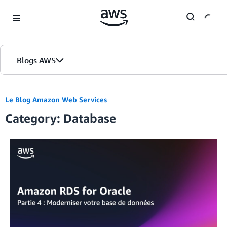
Skip to Main Content
Blogs AWS
Accueil
Le Blog Amazon Web Services
Category: Database
Éditions