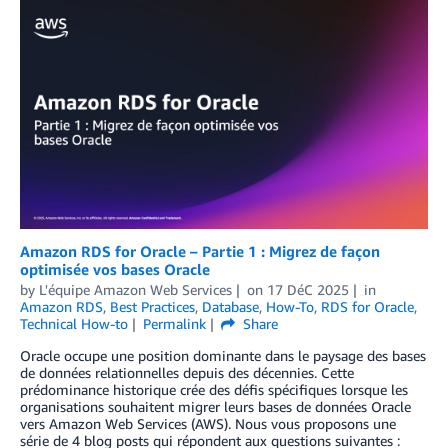
Amazon RDS for Oracle – Partie 1 : Migrez de façon
optimisée vos bases Oracle
by
L'équipe Amazon Web Services
on
17 DéC 2025
in
Amazon RDS
,
Best Practices
,
Database
,
How-To
,
RDS for Oracle
,
Technical How-to
Permalink
Share
Oracle occupe une position dominante dans le paysage des bases
de données relationnelles depuis des décennies. Cette
prédominance historique crée des défis spécifiques lorsque les
organisations souhaitent migrer leurs bases de données Oracle
vers Amazon Web Services (AWS). Nous vous proposons une
série de 4 blog posts qui répondent aux questions suivantes :