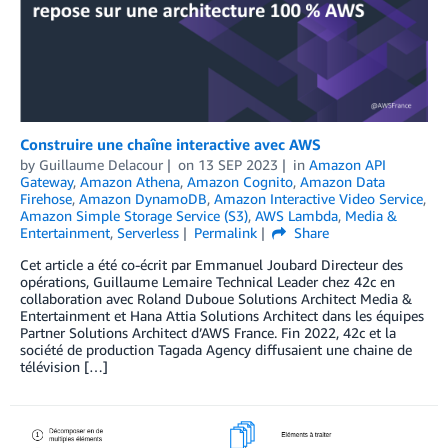
Construire une chaîne interactive avec AWS
by
Guillaume Delacour
on
13 SEP 2023
in
Amazon API
Gateway
,
Amazon Athena
,
Amazon Cognito
,
Amazon Data
Firehose
,
Amazon DynamoDB
,
Amazon Interactive Video Service
,
Amazon Simple Storage Service (S3)
,
AWS Lambda
,
Media &
Entertainment
,
Serverless
Permalink
Share
Cet article a été co-écrit par Emmanuel Joubard Directeur des
opérations, Guillaume Lemaire Technical Leader chez 42c en
collaboration avec Roland Duboue Solutions Architect Media &
Entertainment et Hana Attia Solutions Architect dans les équipes
Partner Solutions Architect d’AWS France. Fin 2022, 42c et la
société de production Tagada Agency diffusaient une chaine de
télévision […]