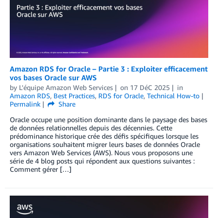
Amazon RDS for Oracle – Partie 3 : Exploiter efficacement
vos bases Oracle sur AWS
by
L'équipe Amazon Web Services
on
17 DéC 2025
in
Amazon RDS
,
Best Practices
,
RDS for Oracle
,
Technical How-to
Permalink
Share
Oracle occupe une position dominante dans le paysage des bases
de données relationnelles depuis des décennies. Cette
prédominance historique crée des défis spécifiques lorsque les
organisations souhaitent migrer leurs bases de données Oracle
vers Amazon Web Services (AWS). Nous vous proposons une
série de 4 blog posts qui répondent aux questions suivantes :
Comment gérer […]