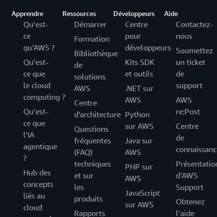
Apprendre
Ressources
Développeurs
Aide
Qu’est-
Démarrer
Centre
Contactez-
ce
pour
nous
Formation
qu’AWS ?
développeurs
Soumettez
Bibliothèque
Qu’est-
Kits SDK
un ticket
de
ce que
et outils
de
solutions
le cloud
support
AWS
.NET sur
computing ?
AWS
AWS
Centre
Qu’est-
re:Post
d'architecture
Python
ce que
sur AWS
Centre
Questions
l’IA
de
fréquentes
Java sur
agentique
connaissanc
(FAQ)
AWS
?
techniques
Présentatio
PHP sur
Hub des
et sur
d’AWS
AWS
concepts
les
Support
JavaScript
liés au
produits
Obtenez
sur AWS
cloud
Rapports
l’aide