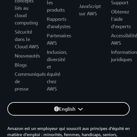
concepts
les
Support
JavaScript
liés au
produits
Obtenez
sur AWS
cloud
Rapports
l’aide
computing
d'analystes
d’experts
Sécurité
Partenaires
Accessibilit
dans le
AWS
AWS
Cloud AWS
Inclusion,
Information
Nouveautés
diversité
juridiques
Blogs
et
Communiqués
équité
de
chez
presse
AWS
English
Amazon est un employeur qui souscrit aux principes d’équité en
matière d’emploi : minorités, femmes, handicaps, seniors,