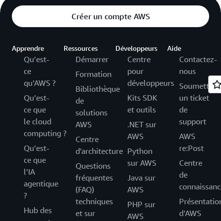
Créer un compte AWS
Apprendre
Ressources
Développeurs
Aide
Qu’est-
Démarrer
Centre
Contactez-
ce
pour
nous
Formation
qu’AWS ?
développeurs
Soumettez
Bibliothèque
Qu’est-
Kits SDK
un ticket
de
ce que
et outils
de
solutions
le cloud
support
AWS
.NET sur
computing ?
AWS
AWS
Centre
Qu’est-
re:Post
d'architecture
Python
ce que
sur AWS
Centre
Questions
l’IA
de
fréquentes
Java sur
agentique
connaissanc
(FAQ)
AWS
?
techniques
Présentatio
PHP sur
Hub des
et sur
d’AWS
AWS