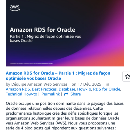
Amazon RDS for Oracle – Partie 1 : Migrez de façon
optimisée vos bases Oracle
by
L'équipe Amazon Web Services
on
17 DéC 2025
in
Amazon RDS
,
Best Practices
,
Database
,
How-To
,
RDS for Oracle
,
Technical How-to
Permalink
Share
Oracle occupe une position dominante dans le paysage des bases
de données relationnelles depuis des décennies. Cette
prédominance historique crée des défis spécifiques lorsque les
organisations souhaitent migrer leurs bases de données Oracle
vers Amazon Web Services (AWS). Nous vous proposons une
série de 4 blog posts qui répondent aux questions suivantes :