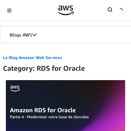
Skip to Main Content
Blogs AWS
Accueil
Le Blog Amazon Web Services
Category: RDS for Oracle
Éditions