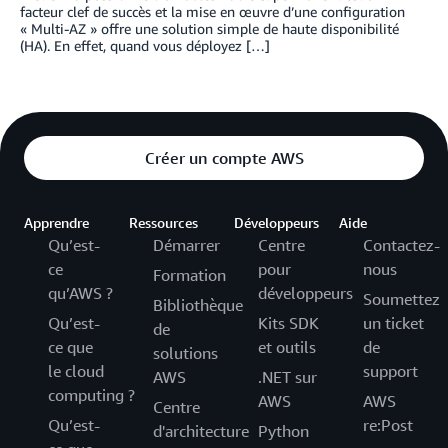
facteur clef de succès et la mise en œuvre d’une configuration
« Multi-AZ » offre une solution simple de haute disponibilité
(HA). En effet, quand vous déployez […]
Créer un compte AWS
Apprendre
Ressources
Développeurs
Aide
Qu’est-
Démarrer
Centre
Contactez-
ce
pour
nous
Formation
qu’AWS ?
développeurs
Soumettez
Bibliothèque
Qu’est-
Kits SDK
un ticket
de
ce que
et outils
de
solutions
le cloud
support
AWS
.NET sur
computing ?
AWS
AWS
Centre
Qu’est-
re:Post
d'architecture
Python