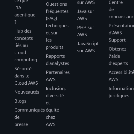
ce que
sur AWS
Centre
Questions
l’IA
de
fréquentes
Java sur
agentique
connaissanc
(FAQ)
AWS
?
techniques
Présentatio
PHP sur
Hub des
et sur
d’AWS
AWS
concepts
les
Support
JavaScript
liés au
produits
Obtenez
sur AWS
cloud
Rapports
l’aide
computing
d'analystes
d’experts
Sécurité
Partenaires
Accessibilit
dans le
AWS
AWS
Cloud AWS
Inclusion,
Information
Nouveautés
diversité
juridiques
Blogs
et
Communiqués
équité
de
chez
presse
AWS