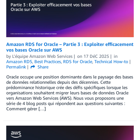
Amazon RDS for Oracle – Partie 3 : Exploiter efficacement
vos bases Oracle sur AWS
by
L'équipe Amazon Web Services
on
17 DéC 2025
in
Amazon RDS
,
Best Practices
,
RDS for Oracle
,
Technical How-to
Permalink
Share
Oracle occupe une position dominante dans le paysage des bases
de données relationnelles depuis des décennies. Cette
prédominance historique crée des défis spécifiques lorsque les
organisations souhaitent migrer leurs bases de données Oracle
vers Amazon Web Services (AWS). Nous vous proposons une
série de 4 blog posts qui répondent aux questions suivantes :
Comment gérer […]