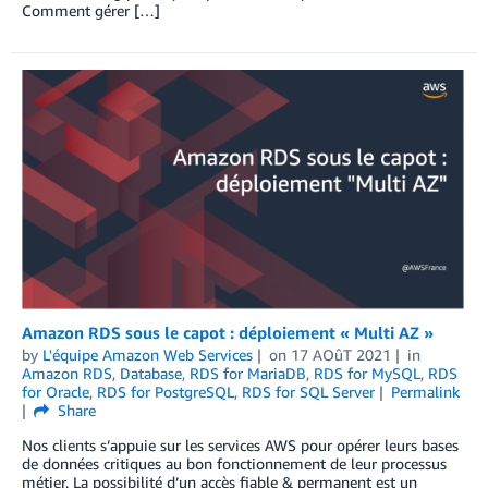
Comment gérer […]
Amazon RDS sous le capot : déploiement « Multi AZ »
by
L'équipe Amazon Web Services
on
17 AOûT 2021
in
Amazon RDS
,
Database
,
RDS for MariaDB
,
RDS for MySQL
,
RDS
for Oracle
,
RDS for PostgreSQL
,
RDS for SQL Server
Permalink
Share
Nos clients s’appuie sur les services AWS pour opérer leurs bases
de données critiques au bon fonctionnement de leur processus
métier. La possibilité d’un accès fiable & permanent est un