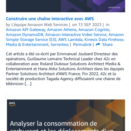
Construire une chaîne interactive avec AWS
by
L'équipe Amazon Web Services
on
13 SEP 2023
in
Amazon API Gateway
,
Amazon Athena
,
Amazon Cognito
,
Amazon DynamoDB
,
Amazon Interactive Video Service
,
Amazon
Simple Storage Service (S3)
,
AWS Lambda
,
Kinesis Data Firehose
,
Media & Entertainment
,
Serverless
Permalink
Share
Cet article a été co-écrit par Emmanuel Joubard Directeur des
opérations, Guillaume Lemaire Technical Leader chez 42c en
collaboration avec Roland Duboue Solutions Architect Media &
Entertainment et Hana Attia Solutions Architect dans les équipes
Partner Solutions Architect d’AWS France. Fin 2022, 42c et la
société de production Tagada Agency diffusaient une chaine de
télévision […]