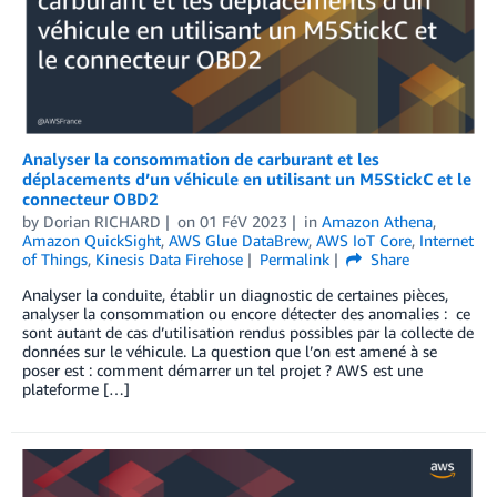
Analyser la consommation de carburant et les
déplacements d’un véhicule en utilisant un M5StickC et le
connecteur OBD2
by
Dorian RICHARD
on
01 FéV 2023
in
Amazon Athena
,
Amazon QuickSight
,
AWS Glue DataBrew
,
AWS IoT Core
,
Internet
of Things
,
Kinesis Data Firehose
Permalink
Share
Analyser la conduite, établir un diagnostic de certaines pièces,
analyser la consommation ou encore détecter des anomalies : ce
sont autant de cas d’utilisation rendus possibles par la collecte de
données sur le véhicule. La question que l’on est amené à se
poser est : comment démarrer un tel projet ? AWS est une
plateforme […]