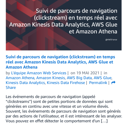
Suivi de parcours de navigation (clickstream) en temps
réel avec Amazon Kinesis Data Analytics, AWS Glue et
Amazon Athena
by
L'équipe Amazon Web Services
on
19 MAI 2021
in
Amazon Athena
,
Amazon Kinesis
,
AWS Big Data
,
AWS Glue
,
Kinesis Data Analytics
,
Kinesis Data Firehose
Permalink
Share
Les événements de parcours de navigation (appelé
“clickstreams”) sont de petites portions de données qui sont
générées en continu avec une vitesse et un volume élevés.
Souvent, les événements de parcours de navigation sont générés
par des actions de l’utilisateur, et il est intéressant de les analyser.
Vous pouvez en effet détecter le comportement d’un […]