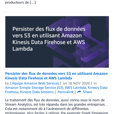
producteurs de […]
Persister des flux de données vers S3 en utilisant Amazon
Kinesis Data Firehose et AWS Lambda
by
L'équipe Amazon Web Services
on
18 NOV 2020
in
Amazon Simple Storage Service (S3)
,
AWS Lambda
,
Kinesis Data
Firehose
,
Kinesis Data Streams
Permalink
Share
Le traitement des flux de données, aussi connu sous le nom de
Stream Analytics, est très répandu dans les grandes entreprises.
Cela est notamment dû à l’avènement de différentes
technologies, plus faciles à utiliser. Par exemple Spark-Streaming