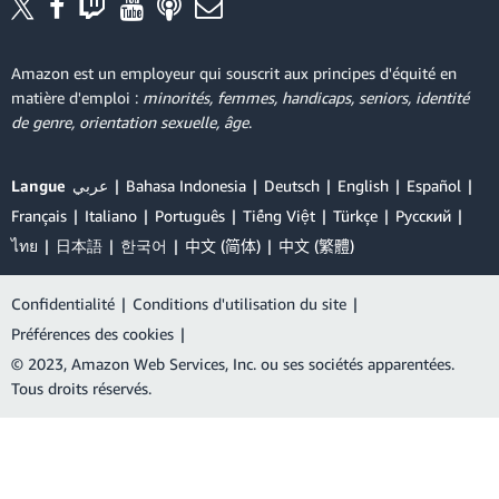
Amazon est un employeur qui souscrit aux principes d'équité en
matière d'emploi :
minorités, femmes, handicaps, seniors, identité
de genre, orientation sexuelle, âge
.
Langue
عربي
Bahasa Indonesia
Deutsch
English
Español
Français
Italiano
Português
Tiếng Việt
Türkçe
Ρусский
ไทย
日本語
한국어
中文 (简体)
中文 (繁體)
Confidentialité
|
Conditions d'utilisation du site
|
Préférences des cookies
|
© 2023, Amazon Web Services, Inc. ou ses sociétés apparentées.
Tous droits réservés.