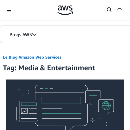
Skip to Main Content
Blogs AWS
Accueil
Le Blog Amazon Web Services
Tag: Media & Entertainment
Éditions