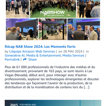
Récap NAB Show 2024: Les Moments forts
by
L'équipe Amazon Web Services
on
28 MAI 2024
in
Generative AI
,
Media & Entertainment
,
Media Services
Permalink
Share
Plus de 61 000 professionnels de l’industrie des médias et du
divertissement, provenant de 163 pays, se sont réunis à Las
Vegas (Nevada), début avril, pour interagir avec d’autres
professionnels, explorer les technologies émergentes et discuter
des tendances qui façonnent l’avenir de la production, de la
distribution et de la monétisation de contenu lors du […]