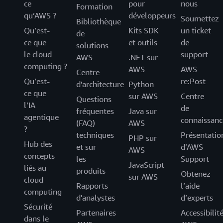
ce
pour
nous
Formation
qu’AWS ?
développeurs
Soumettez
Bibliothèque
Qu’est-
Kits SDK
un ticket
de
ce que
et outils
de
solutions
le cloud
support
AWS
.NET sur
computing ?
AWS
AWS
Centre
Qu’est-
re:Post
d'architecture
Python
ce que
sur AWS
Centre
Questions
l’IA
de
fréquentes
Java sur
agentique
connaissanc
(FAQ)
AWS
?
techniques
Présentatio
PHP sur
Hub des
et sur
d’AWS
AWS
concepts
les
Support
JavaScript
liés au
produits
Obtenez
sur AWS
cloud
Rapports
l’aide
computing
d'analystes
d’experts
Sécurité
Partenaires
Accessibilit
dans le