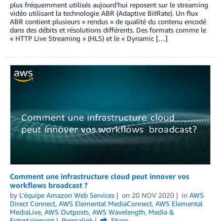
plus fréquemment utilisés aujourd’hui reposent sur le streaming
vidéo utilisant la technologie ABR (Adaptive BitRate). Un flux
ABR contient plusieurs « rendus » de qualité du contenu encodé
dans des débits et résolutions différents. Des formats comme le
« HTTP Live Streaming » (HLS) et le « Dynamic […]
Comment une infrastructure cloud peut innover vos
workflows broadcast ?
by
L'équipe Amazon Web Services
on
20 NOV 2020
in
AWS
Direct Connect
,
AWS Elemental MediaConnect
,
AWS Elemental
MediaLive
,
AWS Outposts
,
AWS Wavelength
,
Media &
Entertainment
Permalink
Share