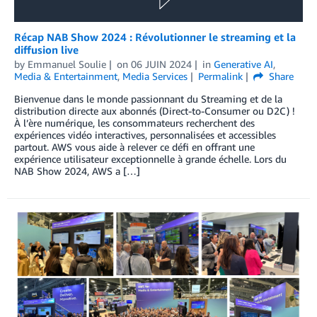
Récap NAB Show 2024 : Révolutionner le streaming et la
diffusion live
by
Emmanuel Soulie
on
06 JUIN 2024
in
Generative AI
,
Media & Entertainment
,
Media Services
Permalink
Share
Bienvenue dans le monde passionnant du Streaming et de la
distribution directe aux abonnés (Direct-to-Consumer ou D2C) !
À l’ère numérique, les consommateurs recherchent des
expériences vidéo interactives, personnalisées et accessibles
partout. AWS vous aide à relever ce défi en offrant une
expérience utilisateur exceptionnelle à grande échelle. Lors du
NAB Show 2024, AWS a […]