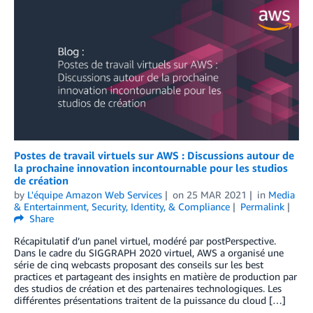
Postes de travail virtuels sur AWS : Discussions autour de
la prochaine innovation incontournable pour les studios
de création
by
L'équipe Amazon Web Services
on
25 MAR 2021
in
Media
& Entertainment
,
Security, Identity, & Compliance
Permalink
Share
Récapitulatif d’un panel virtuel, modéré par postPerspective.
Dans le cadre du SIGGRAPH 2020 virtuel, AWS a organisé une
série de cinq webcasts proposant des conseils sur les best
practices et partageant des insights en matière de production par
des studios de création et des partenaires technologiques. Les
différentes présentations traitent de la puissance du cloud […]