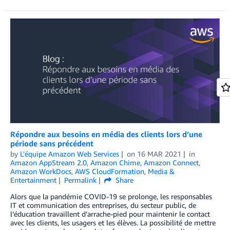
Répondre aux besoins en média des clients lors d’une
période sans précédent
by
L'équipe Amazon Web Services
on
16 MAR 2021
in
Amazon AppStream 2.0
,
Amazon Chime
,
Amazon Connect
,
Amazon WorkDocs
,
AWS CloudFormation
,
Media &
Entertainment
Permalink
Share
Alors que la pandémie COVID-19 se prolonge, les responsables
IT et communication des entreprises, du secteur public, de
l’éducation travaillent d’arrache-pied pour maintenir le contact
avec les clients, les usagers et les élèves. La possibilité de mettre