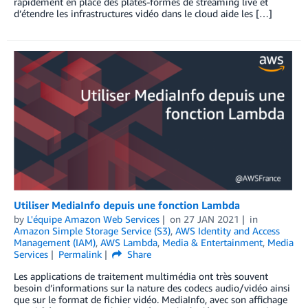
rapidement en place des plates-formes de streaming live et
d’étendre les infrastructures vidéo dans le cloud aide les […]
Utiliser MediaInfo depuis une fonction Lambda
by
L'équipe Amazon Web Services
on
27 JAN 2021
in
Amazon Simple Storage Service (S3)
,
AWS Identity and Access
Management (IAM)
,
AWS Lambda
,
Media & Entertainment
,
Media
Services
Permalink
Share
Les applications de traitement multimédia ont très souvent
besoin d’informations sur la nature des codecs audio/vidéo ainsi
que sur le format de fichier vidéo. MediaInfo, avec son affichage