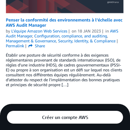
Penser la conformité des environnements à l’échelle avec
AWS Audit Manager
by
L'équipe Amazon Web Services
on
18 JAN 2023
in
AWS
Audit Manager
,
Configuration, compliance, and auditing
,
Management & Governance
,
Security, Identity, & Compliance
Permalink
Share
Établir une posture de sécurité conforme à des exigences
réglementaires provenant de standards internationaux (ISO), de
règles d’une industrie (HDS), de cadres gouvernementaux (PSSI-
E) ou propre à son organisation est un défi sur lequel nos clients
consultent nos différentes équipes régulièrement. Au-delà
d’attester du respect de l’implémentation des bonnes pratiques
et principes de sécurité propre […]
Créer un compte AWS