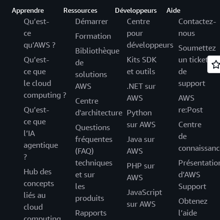
Apprendre
Ressources
Développeurs
Aide
Qu’est-
Démarrer
Centre
Contactez-
ce
pour
nous
Formation
qu’AWS ?
développeurs
Soumettez
Bibliothèque
Qu’est-
Kits SDK
un ticket
de
ce que
et outils
de
solutions
le cloud
support
AWS
.NET sur
computing ?
AWS
AWS
Centre
Qu’est-
re:Post
d'architecture
Python
ce que
sur AWS
Centre
Questions
l’IA
de
fréquentes
Java sur
agentique
connaissanc
(FAQ)
AWS
?
techniques
Présentatio
PHP sur
Hub des
et sur
d’AWS
AWS
concepts
les
Support
JavaScript
liés au
produits
Obtenez
sur AWS
cloud
Rapports
l’aide
computing