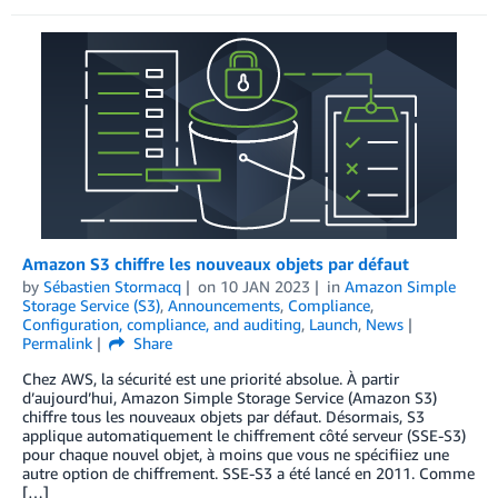
Amazon S3 chiffre les nouveaux objets par défaut
by
Sébastien Stormacq
on
10 JAN 2023
in
Amazon Simple
Storage Service (S3)
,
Announcements
,
Compliance
,
Configuration, compliance, and auditing
,
Launch
,
News
Permalink
Share
Chez AWS, la sécurité est une priorité absolue. À partir
d’aujourd’hui, Amazon Simple Storage Service (Amazon S3)
chiffre tous les nouveaux objets par défaut. Désormais, S3
applique automatiquement le chiffrement côté serveur (SSE-S3)
pour chaque nouvel objet, à moins que vous ne spécifiiez une
autre option de chiffrement. SSE-S3 a été lancé en 2011. Comme
[…]