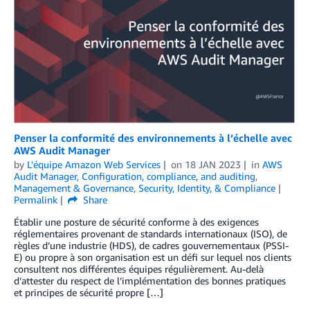
Penser la conformité des environnements à l’échelle avec
AWS Audit Manager
by
L'équipe Amazon Web Services
on
18 JAN 2023
in
AWS
Audit Manager
,
Configuration, compliance, and auditing
,
Management & Governance
,
Security, Identity, & Compliance
Permalink
Share
Établir une posture de sécurité conforme à des exigences
réglementaires provenant de standards internationaux (ISO), de
règles d’une industrie (HDS), de cadres gouvernementaux (PSSI-
E) ou propre à son organisation est un défi sur lequel nos clients
consultent nos différentes équipes régulièrement. Au-delà
d’attester du respect de l’implémentation des bonnes pratiques
et principes de sécurité propre […]