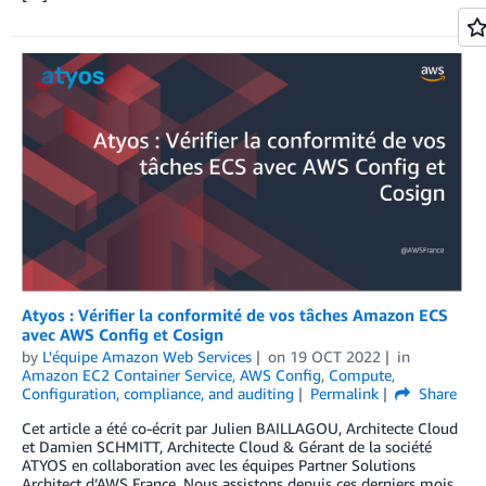
Atyos : Vérifier la conformité de vos tâches Amazon ECS
avec AWS Config et Cosign
by
L'équipe Amazon Web Services
on
19 OCT 2022
in
Amazon EC2 Container Service
,
AWS Config
,
Compute
,
Configuration, compliance, and auditing
Permalink
Share
Cet article a été co-écrit par Julien BAILLAGOU, Architecte Cloud
et Damien SCHMITT, Architecte Cloud & Gérant de la société
ATYOS en collaboration avec les équipes Partner Solutions
Architect d’AWS France. Nous assistons depuis ces derniers mois