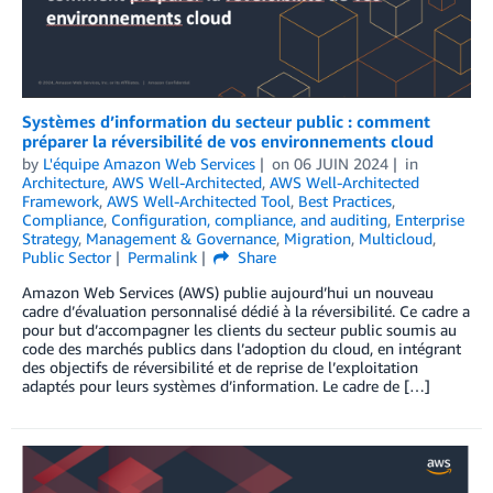
Systèmes d’information du secteur public : comment
préparer la réversibilité de vos environnements cloud
by
L'équipe Amazon Web Services
on
06 JUIN 2024
in
Architecture
,
AWS Well-Architected
,
AWS Well-Architected
Framework
,
AWS Well-Architected Tool
,
Best Practices
,
Compliance
,
Configuration, compliance, and auditing
,
Enterprise
Strategy
,
Management & Governance
,
Migration
,
Multicloud
,
Public Sector
Permalink
Share
Amazon Web Services (AWS) publie aujourd’hui un nouveau
cadre d’évaluation personnalisé dédié à la réversibilité. Ce cadre a
pour but d’accompagner les clients du secteur public soumis au
code des marchés publics dans l’adoption du cloud, en intégrant
des objectifs de réversibilité et de reprise de l’exploitation
adaptés pour leurs systèmes d’information. Le cadre de […]