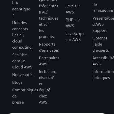
l’IA
de
fréquentes
Java sur
agentique
connaissanc
(FAQ)
AWS
?
techniques
Présentatio
PHP sur
Hub des
et sur
d’AWS
AWS
concepts
les
Support
JavaScript
liés au
produits
Obtenez
sur AWS
cloud
Rapports
l’aide
computing
d'analystes
d’experts
Sécurité
Partenaires
Accessibilit
dans le
AWS
AWS
Cloud AWS
Inclusion,
Information
Nouveautés
diversité
juridiques
Blogs
et
Communiqués
équité
de
chez
presse
AWS