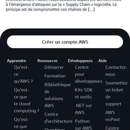
à l’émergence d’attaques sur la « Supply Chain » logicielle. Le
principe est de compromettre vos chaînes de […]
Créer un compte AWS
Apprendre
Ressources
Développeurs
Aide
Qu’est-
Démarrer
Centre
Contactez-
ce
pour
nous
Formation
qu’AWS ?
développeurs
Soumettez
Bibliothèque
Qu’est-
Kits SDK
un ticket
de
ce que
et outils
de
solutions
le cloud
support
AWS
.NET sur
computing ?
AWS
AWS
Centre
Qu’est-
re:Post
d'architecture
Python
ce que
sur AWS
Centre
Questions