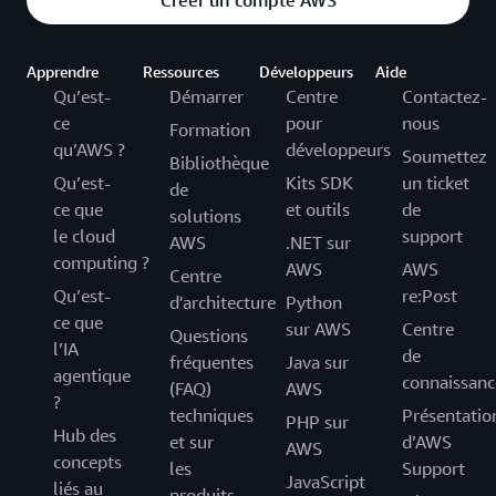
Apprendre
Ressources
Développeurs
Aide
Qu’est-
Démarrer
Centre
Contactez-
ce
pour
nous
Formation
qu’AWS ?
développeurs
Soumettez
Bibliothèque
Qu’est-
Kits SDK
un ticket
de
ce que
et outils
de
solutions
le cloud
support
AWS
.NET sur
computing ?
AWS
AWS
Centre
Qu’est-
re:Post
d'architecture
Python
ce que
sur AWS
Centre
Questions
l’IA
de
fréquentes
Java sur
agentique
connaissanc
(FAQ)
AWS
?
techniques
Présentatio
PHP sur
Hub des
et sur
d’AWS
AWS
concepts
les
Support
JavaScript
liés au
produits