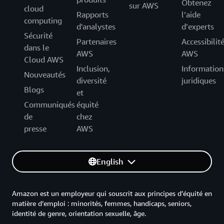
Obtenez
sur AWS
cloud
Rapports
l’aide
computing
d'analystes
d’experts
Sécurité
Partenaires
Accessibilit
dans le
AWS
AWS
Cloud AWS
Inclusion,
Information
Nouveautés
diversité
juridiques
Blogs
et
Communiqués
équité
de
chez
presse
AWS
English
Amazon est un employeur qui souscrit aux principes d’équité en
matière d’emploi : minorités, femmes, handicaps, seniors,
identité de genre, orientation sexuelle, âge.