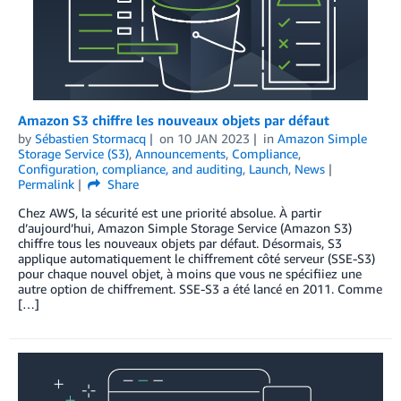
Amazon S3 chiffre les nouveaux objets par défaut
by
Sébastien Stormacq
on
10 JAN 2023
in
Amazon Simple
Storage Service (S3)
,
Announcements
,
Compliance
,
Configuration, compliance, and auditing
,
Launch
,
News
Permalink
Share
Chez AWS, la sécurité est une priorité absolue. À partir
d’aujourd’hui, Amazon Simple Storage Service (Amazon S3)
chiffre tous les nouveaux objets par défaut. Désormais, S3
applique automatiquement le chiffrement côté serveur (SSE-S3)
pour chaque nouvel objet, à moins que vous ne spécifiiez une
autre option de chiffrement. SSE-S3 a été lancé en 2011. Comme
[…]