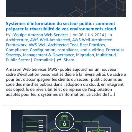
Systèmes d’information du secteur public : comment
préparer la réversibilité de vos environnements cloud
by
L'équipe Amazon Web Services
on
06 JUIN 2024
in
Architecture
,
AWS Well-Architected
,
AWS Well-Architected
Framework
,
AWS Well-Architected Tool
,
Best Practices
,
Compliance
,
Configuration, compliance, and auditing
,
Enterprise
Strategy
,
Management & Governance
,
Migration
,
Multicloud
,
Public Sector
Permalink
Share
Amazon Web Services (AWS) publie aujourd’hui un nouveau
cadre d’évaluation personnalisé dédié à la réversibilité. Ce cadre a
pour but d’accompagner les clients du secteur public soumis au
code des marchés publics dans l’adoption du cloud, en intégrant
des objectifs de réversibilité et de reprise de l’exploitation
adaptés pour leurs systèmes d’information. Le cadre de […]