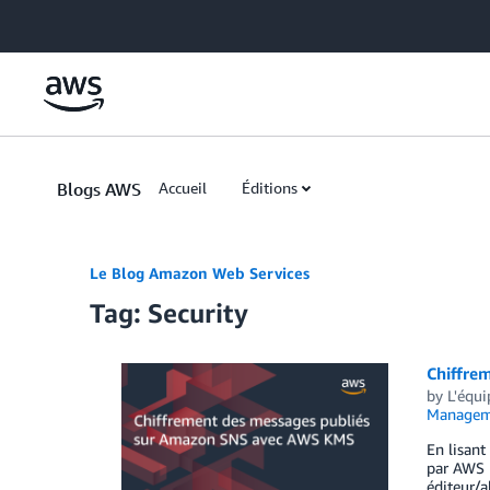
Skip to Main Content
Blogs AWS
Accueil
Éditions
Le Blog Amazon Web Services
Tag: Security
Chiffre
by
L'équ
Manageme
En lisant
par AWS 
éditeur/a