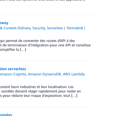
teway
& Content Delivery
,
Security
,
Serverless
Permalink
ui permet de connecter des routes d’API à des
t de terminaison d’intégration pour une API et constitue
simplifier la […]
ion serverless
Amazon Cognito
,
Amazon DynamoDB
,
AWS Lambda
,
oient leurs industries et leur localisation. Les
sociétés doivent réagir rapidement pour rester en
 pour réduire leur risque d’exposition, tout […]
données