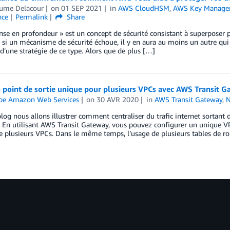
aume Delacour
on
01 SEP 2021
in
AWS CloudHSM
,
AWS Key Managem
nce
Permalink
Share
nse en profondeur » est un concept de sécurité consistant à superposer 
 si un mécanisme de sécurité échoue, il y en aura au moins un autre qu
 d’une stratégie de ce type. Alors que de plus […]
 point de sortie unique pour plusieurs VPCs avec AWS Transit 
ipe Amazon Web Services
on
30 AVR 2020
in
AWS Transit Gateway
,
N
log nous allons illustrer comment centraliser du trafic internet sortant
 En utilisant AWS Transit Gateway, vous pouvez configurer un unique VP
e plusieurs VPCs. Dans le même temps, l’usage de plusieurs tables de r