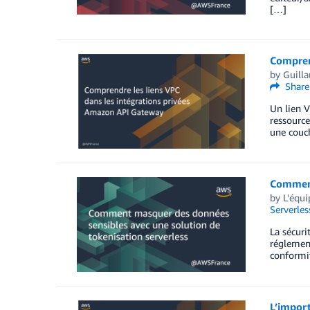
[…]
Compren
by
Guill
Share
Un lien V
ressource
une couch
Comment
by
L'équ
Serverles
La sécuri
réglement
conformit
L’impor