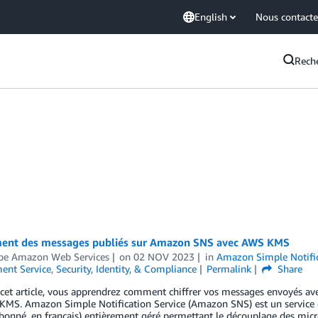
English
Nous contacte
Rech
ment des messages publiés sur Amazon SNS avec AWS KMS
ipe Amazon Web Services
on
02 NOV 2023
in
Amazon Simple Notific
nt Service
,
Security, Identity, & Compliance
Permalink
Share
 cet article, vous apprendrez comment chiffrer vos messages envoyés av
KMS. Amazon Simple Notification Service (Amazon SNS) est un service d
bonné, en français) entièrement géré permettant le découplage des micro