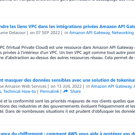
dre les liens VPC dans les intégrations privées Amazon API Ga
aume Delacour
on
07 SEP 2022
in
Amazon API Gateway
,
Networking 
PC (Virtual Private Cloud) est une ressource dans Amazon API Gateway q
s privées à l’intérieur d’un VPC. Un lien VPC agit comme tout autre poin
e d’abstraction au-dessus des autres ressources réseau. Cela permet de 
 masquer des données sensibles avec une solution de tokenisat
ipe Amazon Web Services
on
13 JUIL 2022
in
Amazon API Gateway
,
s
,
Technical How-to
Permalink
Share
té et la conformité sont les priorités majeures de nos clients quelles que s
ions des industries et des gouvernements évoluent fréquemment et les 
é. Dans de nombreuses situations il est prudent d’obfusquer les données
tance du chiffrement : comment AWS vous aide à protéger vos 