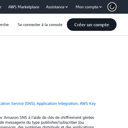
r
AWS Marketplace
Assistance
Mon compte
Créer un compte
erche
Se connecter à la console
ation Service (SNS)
,
Application Integration
,
AWS Key
ec Amazon SNS à l’aide de clés de chiffrement gèrées
e messagerie du type publisher/subscriber (ou
services, des systèmes distribués et des applications