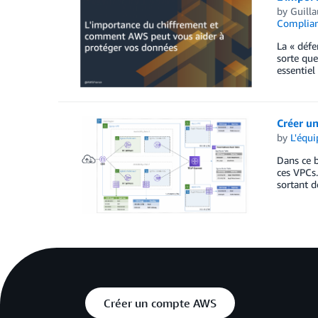
by
Guill
Complia
La « défe
sorte que
essentiel
Créer un
by
L'équ
Dans ce b
ces VPCs.
sortant d
Créer un compte AWS