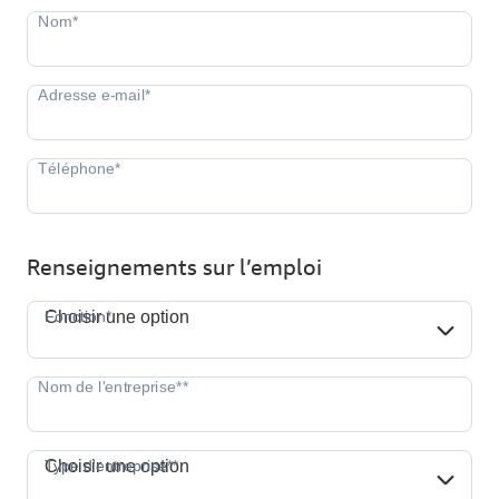
Renseignements sur l’emploi
Fonction*
Fonction*
Choisir une option
Type d'entreprise**
Type d'entreprise**
Choisir une option