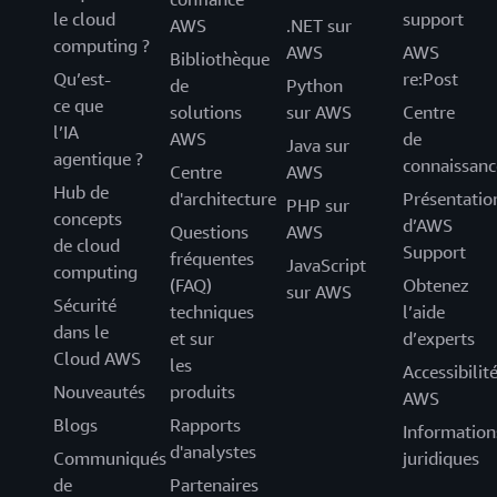
le cloud
support
AWS
.NET sur
computing ?
AWS
AWS
Bibliothèque
Qu’est-
re:Post
de
Python
ce que
solutions
sur AWS
Centre
l’IA
AWS
de
Java sur
agentique ?
connaissanc
Centre
AWS
Hub de
d'architecture
Présentatio
PHP sur
concepts
d’AWS
Questions
AWS
de cloud
Support
fréquentes
JavaScript
computing
(FAQ)
Obtenez
sur AWS
Sécurité
techniques
l’aide
dans le
et sur
d’experts
Cloud AWS
les
Accessibilit
Nouveautés
produits
AWS
Blogs
Rapports
Information
d'analystes
Communiqués
juridiques
de
Partenaires