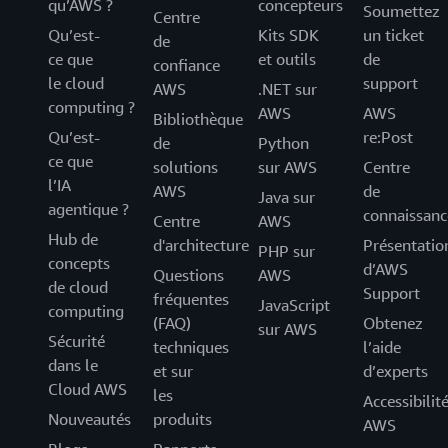
qu’AWS ?
concepteurs
Soumettez
Centre
Qu’est-
Kits SDK
un ticket
de
ce que
et outils
de
confiance
le cloud
support
AWS
.NET sur
computing ?
AWS
AWS
Bibliothèque
Qu’est-
re:Post
de
Python
ce que
solutions
sur AWS
Centre
l’IA
AWS
de
Java sur
agentique ?
connaissanc
Centre
AWS
Hub de
d'architecture
Présentatio
PHP sur
concepts
d’AWS
Questions
AWS
de cloud
Support
fréquentes
JavaScript
computing
(FAQ)
Obtenez
sur AWS
Sécurité
techniques
l’aide
dans le
et sur
d’experts
Cloud AWS
les
Accessibilit
Nouveautés
produits
AWS