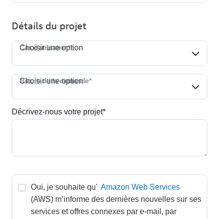
Détails du projet
Cas d'utilisation**
Cas d'utilisation**
Choisir une option
Nature de la demande*
Nature de la demande*
Choisir une option
Décrivez-nous votre projet*
Oui, je souhaite qu' 
Amazon Web Services
(AWS) m’informe des dernières nouvelles sur ses 
services et offres connexes par e-mail, par 