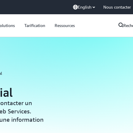
English
Nous contacter
olutions
Tarification
Ressources
Rech
l
ial
contacter un
b Services.
 d'une information