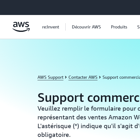
Passer au contenu principal
re:Invent
Découvrir AWS
Produits
S
AWS Support
Contacter AWS
Support commercia
Support commerc
Veuillez remplir le formulaire pour 
représentant des ventes Amazon We
L'astérisque (*) indique qu'il s'agit
obligatoire.