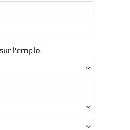
ur l’emploi
onction*
ype d'entreprise**
ecteur d'activité**