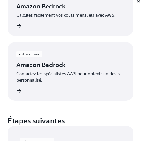
= 2 clusters x
Coût annuel pour EKS Anywhere
Amazon Bedrock
18 000 USD par cluster et par an = 36 000 USD par
Calculez facilement vos coûts mensuels avec AWS.
an*
=
Coût total pour EKS Anywhere (3 ans)
rix AWS
2 clusters x 18 000 USD par cluster et par an x durée
de 3 ans = 108 000 USD*
Automations
Amazon Bedrock
Contactez les spécialistes AWS pour obtenir un devis
personnalisé.
fication
Étapes suivantes