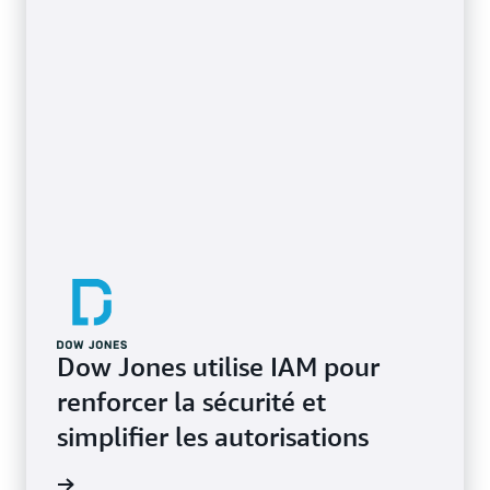
En savoir plus sur le parcours du moindre privilège
Dow Jones utilise IAM pour
renforcer la sécurité et
simplifier les autorisations
e de cas