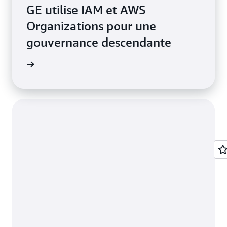
GE utilise IAM et AWS
Organizations pour une
gouvernance descendante
e de cas