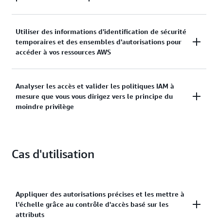
moindre privilège en utilisant des contrôles d'accès
précis pour vos charges de travail.
Gérer les identités sur un seul compte AWS ou
Utiliser des informations d'identification de sécurité
connecter de manière centralisée les identités à
temporaires et des ensembles d'autorisations pour
plusieurs comptes AWS.
accéder à vos ressources AWS
Attribuer des informations d'identification de
Analyser les accès et valider les politiques IAM à
sécurité temporaires aux charges de travail qui
mesure que vous vous dirigez vers le principe du
accèdent vos ressources AWS en utilisant l'IAM et
moindre privilège
accorder à votre personnel l'accès à AWS IAM
Identity Center.
Élaborer des politiques de moindre privilège, vérifier
les accès externes et non utilisés aux ressources et
Cas d'utilisation
analyser en permanence pour ajuster les
autorisations.
Appliquer des autorisations précises et les mettre à
l'échelle grâce au contrôle d'accès basé sur les
attributs