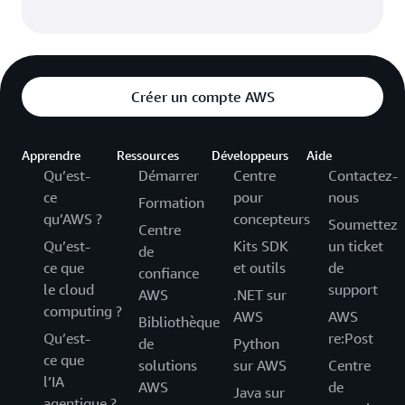
Créer un compte AWS
Apprendre
Ressources
Développeurs
Aide
Qu’est-
Démarrer
Centre
Contactez-
ce
pour
nous
Formation
qu’AWS ?
concepteurs
Soumettez
Centre
Qu’est-
Kits SDK
un ticket
de
ce que
et outils
de
confiance
le cloud
support
AWS
.NET sur
computing ?
AWS
AWS
Bibliothèque
Qu’est-
re:Post
de
Python
ce que
solutions
sur AWS
Centre
l’IA
AWS
de
Java sur
agentique ?