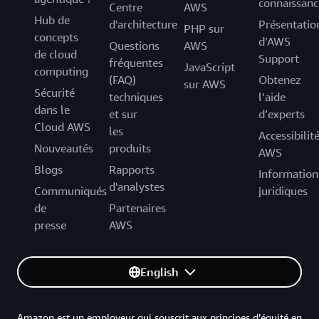
connaissanc
Centre
AWS
Hub de
d'architecture
Présentatio
PHP sur
concepts
d’AWS
Questions
AWS
de cloud
Support
fréquentes
JavaScript
computing
(FAQ)
Obtenez
sur AWS
Sécurité
techniques
l’aide
dans le
et sur
d’experts
Cloud AWS
les
Accessibilit
Nouveautés
produits
AWS
Blogs
Rapports
Information
d'analystes
Communiqués
juridiques
de
Partenaires
presse
AWS
English
Amazon est un employeur qui souscrit aux principes d’équité en