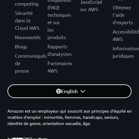
fréquentes
JavaScript
computing
(FAQ)
Obtenez
sur AWS
Sécurité
techniques
l’aide
dans le
et sur
d’experts
Cloud AWS
les
Accessibilit
Nouveautés
produits
AWS
Blogs
Rapports
Information
d'analystes
Communiqués
juridiques
de
Partenaires
presse
AWS
English
Amazon est un employeur qui souscrit aux principes d’équité en
matière d’emploi : minorités, femmes, handicaps, seniors,
identité de genre, orientation sexuelle, âge.