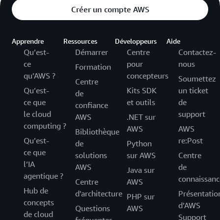
Créer un compte AWS
Apprendre
Ressources
Développeurs
Aide
Qu’est-
Démarrer
Centre
Contactez-
ce
pour
nous
Formation
qu’AWS ?
concepteurs
Soumettez
Centre
Qu’est-
Kits SDK
un ticket
de
ce que
et outils
de
confiance
le cloud
support
AWS
.NET sur
computing ?
AWS
AWS
Bibliothèque
Qu’est-
re:Post
de
Python
ce que
solutions
sur AWS
Centre
l’IA
AWS
de
Java sur
agentique ?
connaissanc
Centre
AWS
Hub de
d'architecture
Présentatio
PHP sur
concepts
d’AWS
Questions
AWS
de cloud
Support