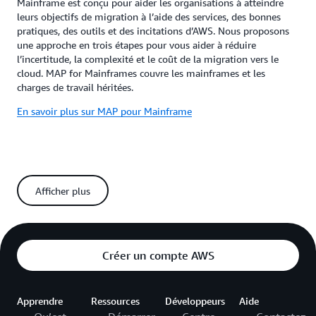
Mainframe est conçu pour aider les organisations à atteindre
leurs objectifs de migration à l’aide des services, des bonnes
pratiques, des outils et des incitations d’AWS. Nous proposons
une approche en trois étapes pour vous aider à réduire
l’incertitude, la complexité et le coût de la migration vers le
cloud. MAP for Mainframes couvre les mainframes et les
charges de travail héritées.
En savoir plus sur MAP pour Mainframe
Le programme de compétences AWS
Afficher plus
Mainframe Modernization
Le
programme de compétences AWS
est conçu pour identifier,
valider et promouvoir les partenaires AWS dotés d’une expertise
technique certifiée et connaissant un succès client avéré. La
Créer un compte AWS
désignation de compétence aide les partenaires AWS à
différencier leur activité auprès de leurs clients en présentant
leurs produits et services dans des domaines spécialisés, quels
que soient les secteurs, les cas d’utilisation et les charges de
Apprendre
Ressources
Développeurs
Aide
travail.