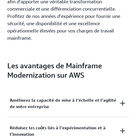
afin d’apporter une véritable transformation
commerciale et une différenciation concurrentielle.
Profitez de nos années d’expérience pour fournir une
sécurité, une disponibilité et une excellence
opérationnelle élevées pour vos charges de travail
mainframe.
Les avantages de Mainframe
Modernization sur AWS
Améliorez la capacité de mise à l’échelle et l’agilité
de votre entreprise
Sur AWS, les clients peuvent abandonner les
Réduisez les coûts liés à l’expérimentation et à
l’innovation
monolithes rigides et supprimer les interfaces et