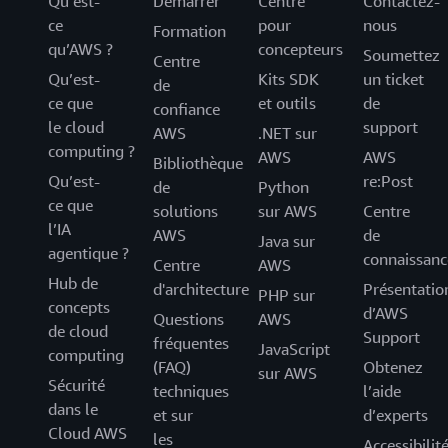
Qu’est-
Démarrer
Centre
Contactez-
ce
pour
nous
En savoir plus sur les partenaires disposant de la compétence
Formation
AWS Mainframe Modernization
qu’AWS ?
concepteurs
Soumettez
Centre
Qu’est-
Kits SDK
un ticket
de
ce que
et outils
de
confiance
le cloud
support
AWS
.NET sur
computing ?
AWS
AWS
Bibliothèque
Qu’est-
re:Post
de
Python
ce que
solutions
sur AWS
Centre
l’IA
AWS
de
Java sur
agentique ?
connaissanc
Centre
AWS
Hub de
d'architecture
Présentatio
PHP sur
concepts
d’AWS
Questions
AWS
de cloud
Support
fréquentes
JavaScript
computing
(FAQ)
Obtenez
sur AWS
Sécurité
techniques
l’aide
dans le
et sur
d’experts
Cloud AWS
les
Accessibilit