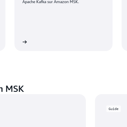
Apache Kafka sur Amazon MSK.
développeur
Se connecter à la console Amazon M
n MSK
Guide