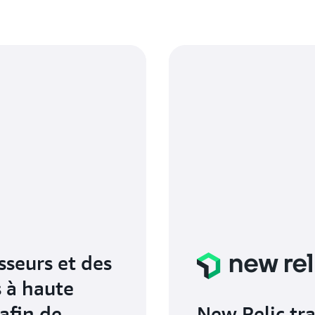
sseurs et des
s à haute
 afin de
New Relic tra