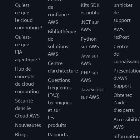
Qu’est-
Kits SDK
un ticket
de
ce que
et outils
de
confiance
le cloud
support
AWS
.NET sur
computing ?
AWS
AWS
Bibliothèque
Qu’est-
re:Post
de
Python
ce que
solutions
sur AWS
Centre
l’IA
AWS
de
Java sur
agentique ?
connaissanc
Centre
AWS
Hub de
d'architecture
Présentatio
PHP sur
concepts
d’AWS
Questions
AWS
de cloud
Support
fréquentes
JavaScript
computing
(FAQ)
Obtenez
sur AWS
Sécurité
techniques
l’aide
dans le
et sur
d’experts
Cloud AWS
les
Accessibilit
Nouveautés
produits
AWS
Blogs
Rapports
Information