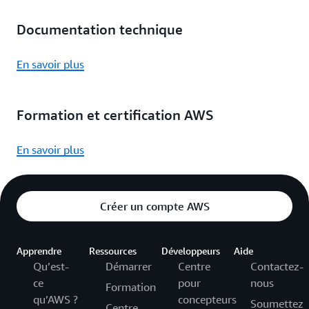
Documentation technique
En savoir plus
Formation et certification AWS
En savoir plus
Créer un compte AWS
Apprendre
Ressources
Développeurs
Aide
Qu’est-
Démarrer
Centre
Contactez-
ce
pour
nous
Formation
qu’AWS ?
concepteurs
Soumettez
Centre