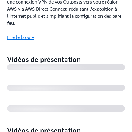
une connexion VPN de vos Outposts vers votre région
AWS via AWS Direct Connect, réduisant l'exposition à
l'Internet public et simplifiant la configuration des pare-
feu.
Lire le blog »
Rack AWS Outposts : Votre Outpost a été activé.
Quelle est la prochaine étape ? (14:19)
Vidéos de présentation
Rack AWS Outposts : Présentation du processus de
commande et d'installation (7:58)
Modernisation d'applications avec EKS et le rack
Outposts (5:50)
La vision par ordinateur à la pointe de la technologie
avec Amazon S3 sur Outposts et AWS Panorama
(7:39)
Vidéos de présentation
Utiliser AWS Outposts pour les cas de faible latence