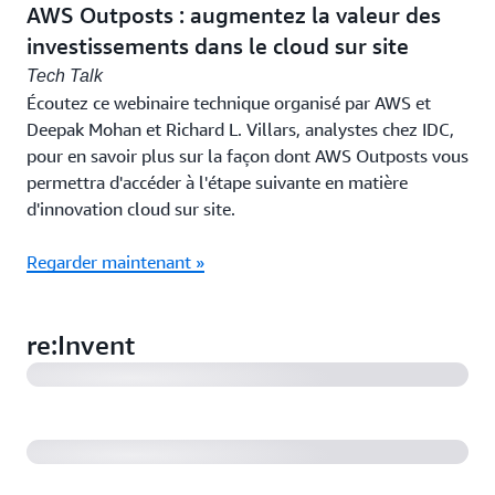
AWS Outposts : augmentez la valeur des
investissements dans le cloud sur site
Tech Talk
Écoutez ce webinaire technique organisé par AWS et
Deepak Mohan et Richard L. Villars, analystes chez IDC,
pour en savoir plus sur la façon dont AWS Outposts vous
permettra d'accéder à l'étape suivante en matière
d'innovation cloud sur site.
Regarder maintenant »
AWS re:Invent 2024 - AWS partout où vous en avez
besoin : du cloud à la périphérie (HYB201)
AWS re:Invent 2024 - Migration de vos charges de
re:Invent
travail VMware avec des dépendances sur site
(HYB308)
AWS re:Invent 2024 - Création d'applications d'IA
génératives à partir de données sur site et de
périphérie (HYB318)