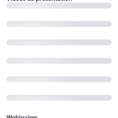
(0:30)
Utiliser AWS Outposts pour le traitement des données
locales (0:30)
Comment commander le rack AWS Outposts en
7 minutes
Qu'est-ce que le Rack AWS Outposts ? (3:57)
Utiliser AWS Outposts pour les cas de résidence de
données (0 mn 30)
Rack AWS Outposts : Mise en route en 3 étapes
simples (37:26)
Webinaires