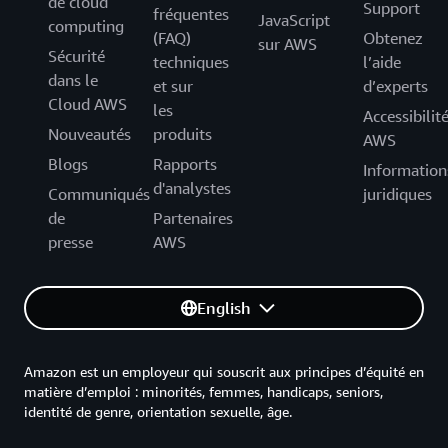
de cloud
Support
fréquentes
JavaScript
computing
(FAQ)
Obtenez
sur AWS
Sécurité
techniques
l’aide
dans le
et sur
d’experts
Cloud AWS
les
Accessibilit
Nouveautés
produits
AWS
Blogs
Rapports
Information
d'analystes
Communiqués
juridiques
de
Partenaires
presse
AWS
English
Amazon est un employeur qui souscrit aux principes d’équité en
matière d’emploi : minorités, femmes, handicaps, seniors,
identité de genre, orientation sexuelle, âge.