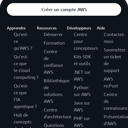
Créer un compte AWS
Apprendre
Ressources
Développeurs
Aide
Qu’est-
Démarrer
Centre
Contactez-
ce
pour
nous
Formation
qu’AWS ?
concepteurs
Soumettez
Centre
Qu’est-
Kits SDK
un ticket
de
ce que
et outils
de
confiance
le cloud
support
AWS
.NET sur
computing ?
AWS
AWS
Bibliothèque
Qu’est-
re:Post
de
Python
ce que
solutions
sur AWS
Centre
l’IA
AWS
de
Java sur
agentique ?
connaissanc
Centre
AWS
Hub de
d'architecture
Présentatio
PHP sur
concepts
d’AWS
Questions
AWS