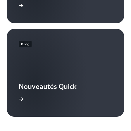
contacter
Blog
Nouveautés Quick
voir plus