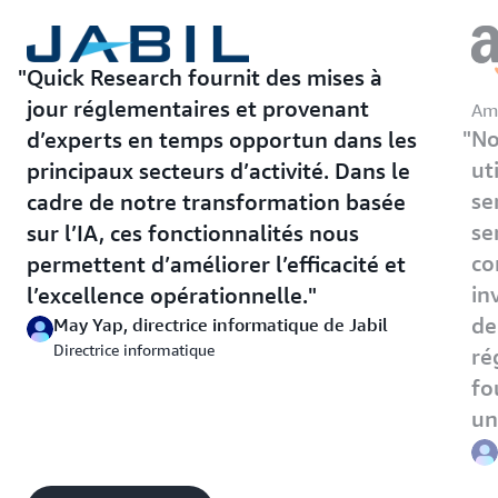
des
acheteurs,
renforcer
les
Quick Research fournit des mises à
propositi
jour réglementaires et provenant
Am
de
No
d’experts en temps opportun dans les
valeur
et
ut
principaux secteurs d’activité. Dans le
accélérer
se
cadre de notre transformation basée
les
cycles
se
sur l’IA, ces fonctionnalités nous
de
co
permettent d’améliorer l’efficacité et
vente.
in
l’excellence opérationnelle.
de
May Yap, directrice informatique de Jabil
Directrice informatique
ré
fo
un